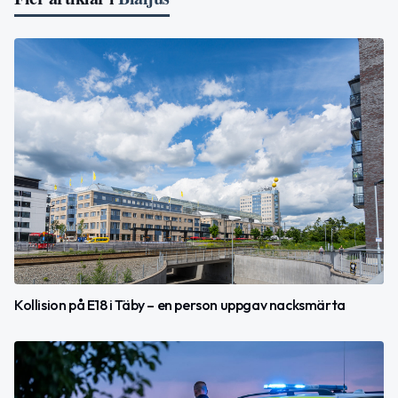
Kollision på E18 i Täby – en person uppgav nacksmärta