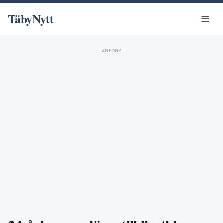
TäbyNytt
ANNONS