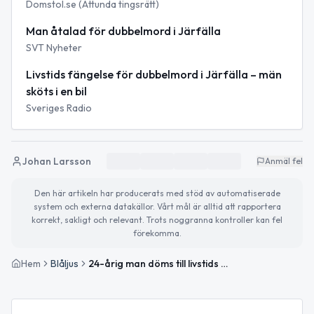
Domstol.se (Attunda tingsrätt)
Man åtalad för dubbelmord i Järfälla
SVT Nyheter
Livstids fängelse för dubbelmord i Järfälla – män
sköts i en bil
Sveriges Radio
Johan Larsson
Anmäl fel
Den här artikeln har producerats med stöd av automatiserade
system och externa datakällor. Vårt mål är alltid att rapportera
korrekt, sakligt och relevant. Trots noggranna kontroller kan fel
förekomma.
Hem
Blåljus
24-årig man döms till livstids fängelse för dubbelmordet i Järfälla