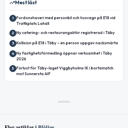
Mest läst
Fordonshaveri med personbil och husvagn på E18 vid
1
Trafikplats Lahäll
Ny catering- och restaurangaktör registrerad i Täby
2
Kollision på E18 i Täby – en person uppgav nacksmärta
3
Ny fastighetsförmedling öppnar verksamhet i Täby
4
2026
Förlust för Täby-laget Viggbyholms IK i bortamatch
5
mot Sunnersta AIF
ANNONS
Fler artiklar i
Blåljus