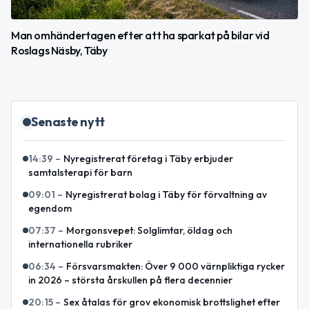
Man omhändertagen efter att ha sparkat på bilar vid
Roslags Näsby, Täby
Senaste nytt
14:39
–
Nyregistrerat företag i Täby erbjuder
samtalsterapi för barn
09:01
–
Nyregistrerat bolag i Täby för förvaltning av
egendom
07:37
–
Morgonsvepet: Solglimtar, öldag och
internationella rubriker
06:34
–
Försvarsmakten: Över 9 000 värnpliktiga rycker
in 2026 – största årskullen på flera decennier
20:15
–
Sex åtalas för grov ekonomisk brottslighet efter