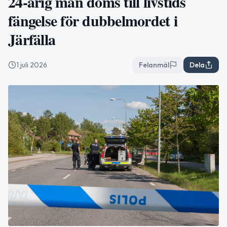
24-årig man döms till livstids
fängelse för dubbelmordet i
Järfälla
1 juli 2026
Felanmäl
Dela