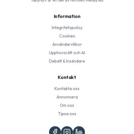
TäbyNytt
är en del av Notisen Media AB
Information
Integritetspolicy
Cookies
Användarvillkor
Upphovsrätt och AI
Debatt & Insändare
Kontakt
Kontakta oss
Annonsera
Om oss
Tipsa oss