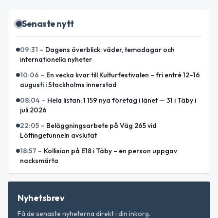
Senaste nytt
09:31
–
Dagens överblick: väder, temadagar och
internationella nyheter
10:06
–
En vecka kvar till Kulturfestivalen – fri entré 12–16
augusti i Stockholms innerstad
08:04
–
Hela listan: 1 159 nya företag i länet — 31 i Täby i
juli 2026
22:05
–
Beläggningsarbete på Väg 265 vid
Löttingetunneln avslutat
18:57
–
Kollision på E18 i Täby – en person uppgav
nacksmärta
Nyhetsbrev
Få de senaste nyheterna direkt i din inkorg.