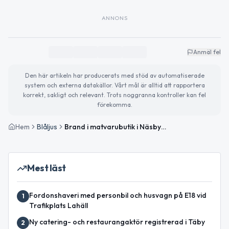
ANNONS
Anmäl fel
Den här artikeln har producerats med stöd av automatiserade
system och externa datakällor. Vårt mål är alltid att rapportera
korrekt, sakligt och relevant. Trots noggranna kontroller kan fel
förekomma.
Hem
Blåljus
Brand i matvarubutik i Näsby Park – Polisen på plats
Mest läst
Fordonshaveri med personbil och husvagn på E18 vid
1
Trafikplats Lahäll
Ny catering- och restaurangaktör registrerad i Täby
2