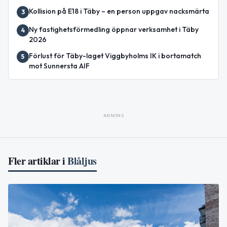
Kollision på E18 i Täby – en person uppgav nacksmärta
3
Ny fastighetsförmedling öppnar verksamhet i Täby
4
2026
Förlust för Täby-laget Viggbyholms IK i bortamatch
5
mot Sunnersta AIF
ANNONS
Fler artiklar i
Blåljus