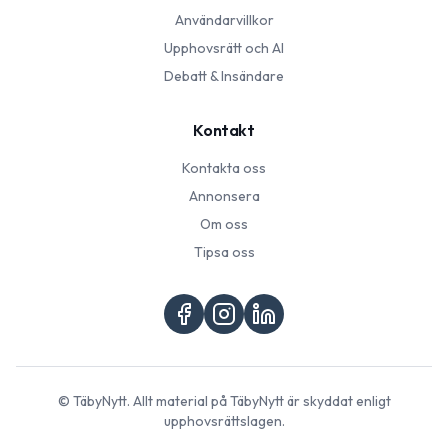
Användarvillkor
Upphovsrätt och AI
Debatt & Insändare
Kontakt
Kontakta oss
Annonsera
Om oss
Tipsa oss
©
TäbyNytt
. Allt material på
TäbyNytt
är skyddat enligt
upphovsrättslagen.