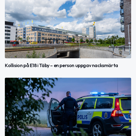
Kollision på E18 i Täby – en person uppgav nacksmärta