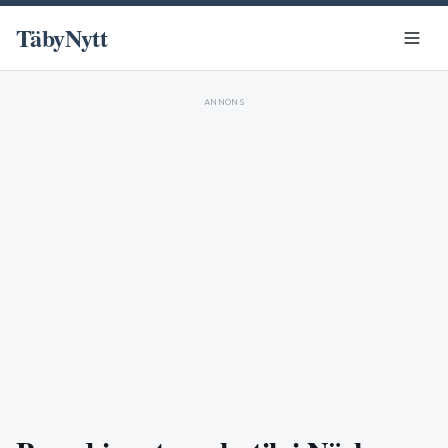
TäbyNytt
ANNONS