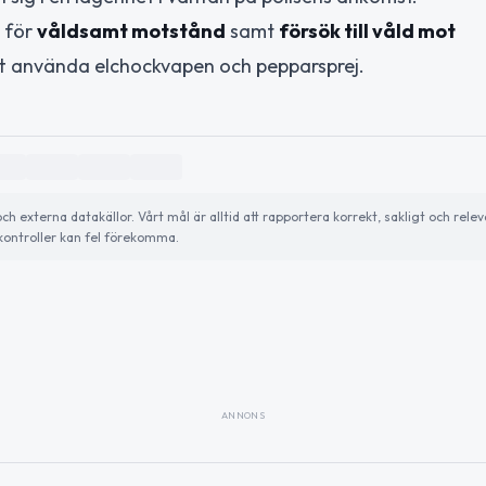
s för
våldsamt motstånd
samt
försök till våld mot
tt använda elchockvapen och pepparsprej.
externa datakällor. Vårt mål är alltid att rapportera korrekt, sakligt och relev
ontroller kan fel förekomma.
ANNONS