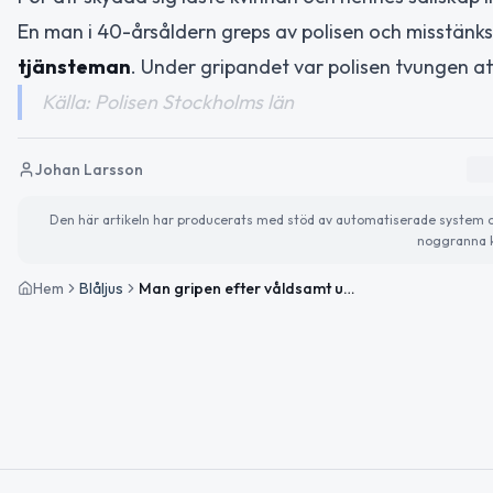
En man i 40-årsåldern greps av polisen och misstänk
tjänsteman
. Under gripandet var polisen tvungen a
Källa: Polisen Stockholms län
Johan Larsson
Den här artikeln har producerats med stöd av automatiserade system och 
noggranna k
Hem
Blåljus
Man gripen efter våldsamt upplopp vid lägenhetsvisning i Täby