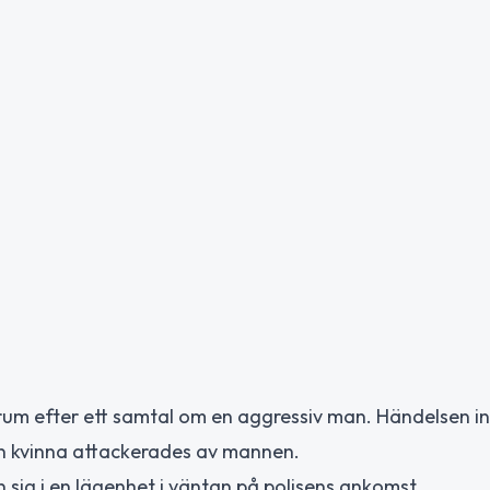
ntrum efter ett samtal om en aggressiv man. Händelsen in
n kvinna attackerades av mannen.
n sig i en lägenhet i väntan på polisens ankomst.