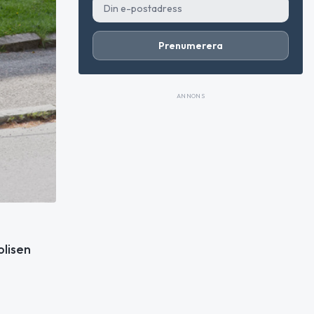
Prenumerera
ANNONS
olisen