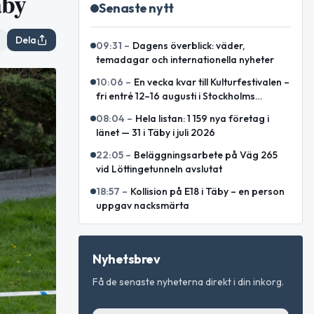
äby
Senaste nytt
Dela
09:31
–
Dagens överblick: väder,
temadagar och internationella nyheter
10:06
–
En vecka kvar till Kulturfestivalen –
fri entré 12–16 augusti i Stockholms
innerstad
08:04
–
Hela listan: 1 159 nya företag i
länet — 31 i Täby i juli 2026
22:05
–
Beläggningsarbete på Väg 265
vid Löttingetunneln avslutat
18:57
–
Kollision på E18 i Täby – en person
uppgav nacksmärta
Nyhetsbrev
Få de senaste nyheterna direkt i din inkorg.