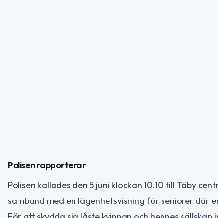
Polisen rapporterar
Polisen kallades den 5 juni klockan 10.10 till Täby ce
samband med en lägenhetsvisning för seniorer där e
För att skydda sig låste kvinnan och hennes sällskap i