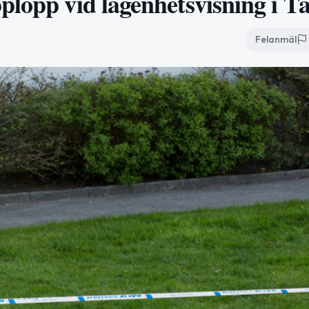
plopp vid lägenhetsvisning i T
Felanmäl