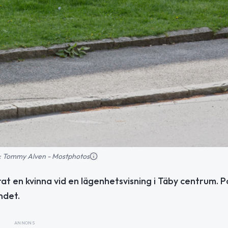
ld: Tommy Alven - Mostphotos
at en kvinna vid en lägenhetsvisning i Täby centrum. P
ndet.
ANNONS