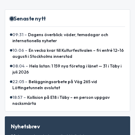
Senaste nytt
09:31
–
Dagens överblick: väder, temadagar och
internationella nyheter
10:06
–
En vecka kvar till Kulturfestivalen – fri entré 12–16
augusti i Stockholms innerstad
08:04
–
Hela listan: 1 159 nya företag i länet — 31 i Täby i
juli 2026
22:05
–
Beläggningsarbete på Väg 265 vid
Löttingetunneln avslutat
18:57
–
Kollision på E18 i Täby – en person uppgav
nacksmärta
Nyhetsbrev