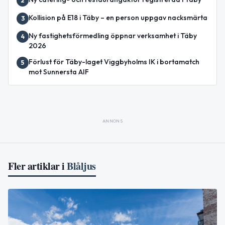
2
Kollision på E18 i Täby – en person uppgav nacksmärta
3
Ny fastighetsförmedling öppnar verksamhet i Täby
4
2026
Förlust för Täby-laget Viggbyholms IK i bortamatch
5
mot Sunnersta AIF
ANNONS
Fler artiklar i
Blåljus