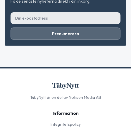
Få de senaste nyheterna direkt i din inkorg.
Prenumerera
TäbyNytt
TäbyNytt
är en del av Notisen Media AB
Information
Integritetspolicy