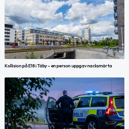
Kollision på E18 i Täby – en person uppgav nacksmärta