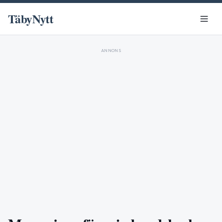
TäbyNytt
ANNONS