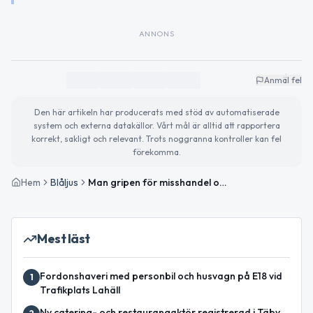
ANNONS
Anmäl fel
Den här artikeln har producerats med stöd av automatiserade
system och externa datakällor. Vårt mål är alltid att rapportera
korrekt, sakligt och relevant. Trots noggranna kontroller kan fel
förekomma.
Hem
Blåljus
Man gripen för misshandel och hot i Tensta
Mest läst
Fordonshaveri med personbil och husvagn på E18 vid
1
Trafikplats Lahäll
Ny catering- och restaurangaktör registrerad i Täby