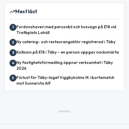
Mest läst
Fordonshaveri med personbil och husvagn på E18 vid
1
Trafikplats Lahäll
Ny catering- och restaurangaktör registrerad i Täby
2
Kollision på E18 i Täby – en person uppgav nacksmärta
3
Ny fastighetsförmedling öppnar verksamhet i Täby
4
2026
Förlust för Täby-laget Viggbyholms IK i bortamatch
5
mot Sunnersta AIF
ANNONS