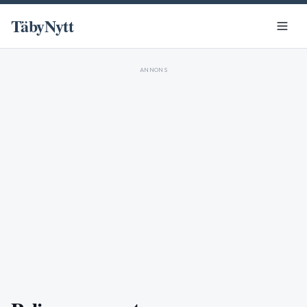
TäbyNytt
ANNONS