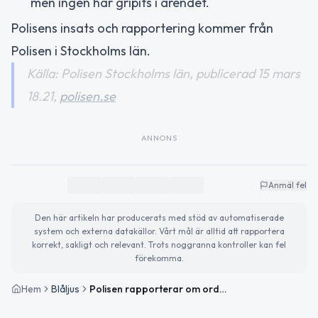
men ingen har gripits i ärendet.
Polisens insats och rapportering kommer från
Polisen i Stockholms län.
Källa: Polisen Stockholms län, publicerad 15 mars
18.21,
polisen.se
ANNONS
Anmäl fel
Den här artikeln har producerats med stöd av automatiserade
system och externa datakällor. Vårt mål är alltid att rapportera
korrekt, sakligt och relevant. Trots noggranna kontroller kan fel
förekomma.
Hem
Blåljus
Polisen rapporterar om ordningsstörningar vid fotbollsderby i Stockholm