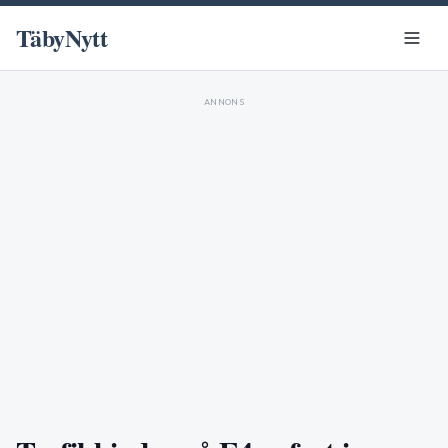
TäbyNytt
ANNONS