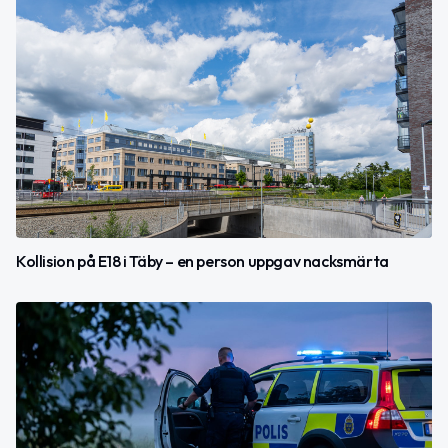
Kollision på E18 i Täby – en person uppgav nacksmärta