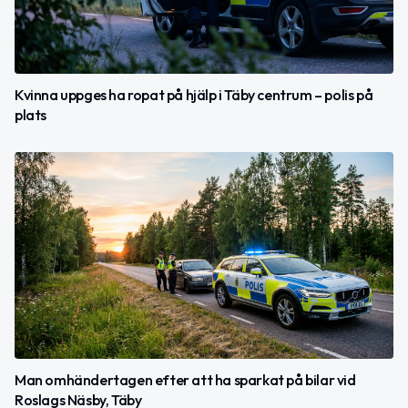
Kvinna uppges ha ropat på hjälp i Täby centrum – polis på
plats
Man omhändertagen efter att ha sparkat på bilar vid
Roslags Näsby, Täby