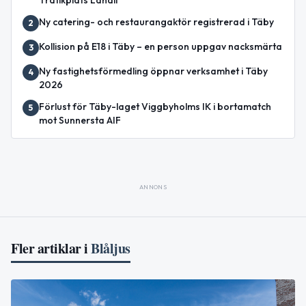
Trafikplats Lahäll
Ny catering- och restaurangaktör registrerad i Täby
2
Kollision på E18 i Täby – en person uppgav nacksmärta
3
Ny fastighetsförmedling öppnar verksamhet i Täby
4
2026
Förlust för Täby-laget Viggbyholms IK i bortamatch
5
mot Sunnersta AIF
ANNONS
Fler artiklar i
Blåljus