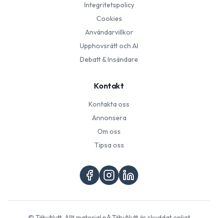
Integritetspolicy
Cookies
Användarvillkor
Upphovsrätt och AI
Debatt & Insändare
Kontakt
Kontakta oss
Annonsera
Om oss
Tipsa oss
©
TäbyNytt
. Allt material på
TäbyNytt
är skyddat enligt