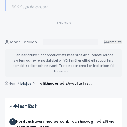
18.44,
polisen.se
ANNONS
Johan Larsson
Anmäl fel
Den här artikeln har producerats med stöd av automatiserade
system och externa datakällor. Vårt mål är alltid att rapportera
korrekt, sakligt och relevant. Trots noggranna kontroller kan fel
förekomma.
Hem
Blåljus
Trafikhinder på E4-avfart i Stockholm efter banderolluppsättning
Mest läst
Fordonshaveri med personbil och husvagn på E18 vid
1