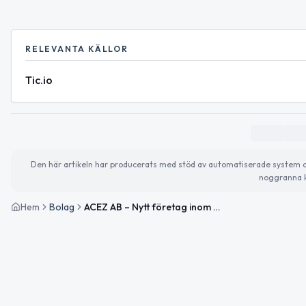
RELEVANTA KÄLLOR
Tic.io
Den här artikeln har producerats med stöd av automatiserade system och 
noggranna k
Hem
Bolag
ACEZ AB – Nytt företag inom batterilagring och solceller