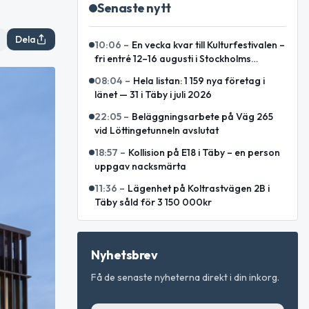
Senaste nytt
Dela
10:06
–
En vecka kvar till Kulturfestivalen –
fri entré 12–16 augusti i Stockholms
innerstad
08:04
–
Hela listan: 1 159 nya företag i
länet — 31 i Täby i juli 2026
22:05
–
Beläggningsarbete på Väg 265
vid Löttingetunneln avslutat
18:57
–
Kollision på E18 i Täby – en person
uppgav nacksmärta
11:36
–
Lägenhet på Koltrastvägen 2B i
Täby såld för 3 150 000kr
Nyhetsbrev
Få de senaste nyheterna direkt i din inkorg.