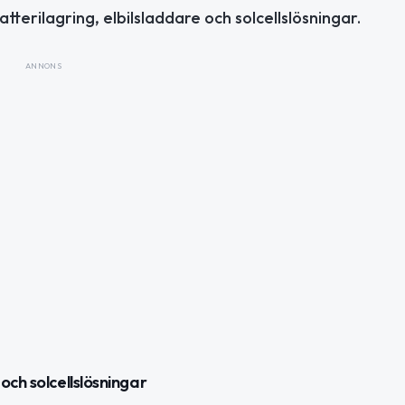
tterilagring, elbilsladdare och solcellslösningar.
ANNONS
ch solcellslösningar