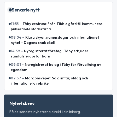
Senaste nytt
11:55
–
Täby centrum: Från Tibble gård till kommunens
pulserande stadskärna
08:04
–
Klara skyar, namnsdagar och internationell
nyhet – Dagens snabbkoll
14:39
–
Nyregistrerat företag i Täby erbjuder
samtalsterapi för barn
09:01
–
Nyregistrerat bolag i Täby för förvaltning av
egendom
07:37
–
Morgonsvepet: Solglimtar, öldag och
internationella rubriker
Nyhetsbrev
Få de senaste nyheterna direkt i din inkorg.