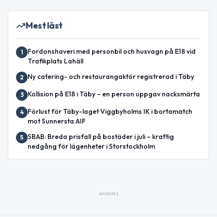
Mest läst
Fordonshaveri med personbil och husvagn på E18 vid
1
Trafikplats Lahäll
Ny catering- och restaurangaktör registrerad i Täby
2
Kollision på E18 i Täby – en person uppgav nacksmärta
3
Förlust för Täby-laget Viggbyholms IK i bortamatch
4
mot Sunnersta AIF
SBAB: Breda prisfall på bostäder i juli – kraftig
5
nedgång för lägenheter i Storstockholm
ANNONS