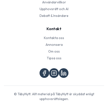
Användarvillkor
Upphovsrätt och AI
Debatt & Insändare
Kontakt
Kontakta oss
Annonsera
Om oss
Tipsa oss
©
TäbyNytt
. Allt material på
TäbyNytt
är skyddat enligt
upphovsrättslagen.