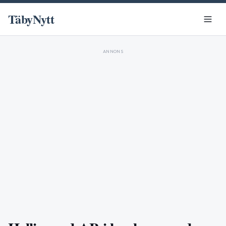
TäbyNytt
ANNONS