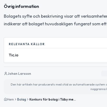
Övrig information
Bolagets syfte och beskrivning visar att verksamhete
indikerar att bolaget huvudsakligen fungerat som ett
RELEVANTA KÄLLOR
Tic.io
Johan Larsson
Den här artikeln har producerats med stöd av automatiserade system och 
noggranna k
Hem
Bolag
Konkurs för bolag i Täby med fastighetsinriktning