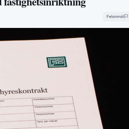
fastighetsinriktning
Felanmäl