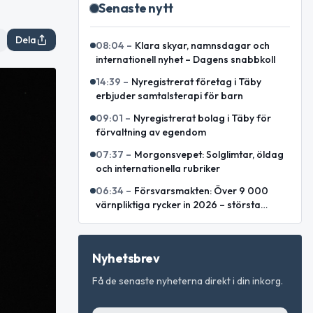
Senaste nytt
Dela
08:04
–
Klara skyar, namnsdagar och
internationell nyhet – Dagens snabbkoll
14:39
–
Nyregistrerat företag i Täby
erbjuder samtalsterapi för barn
09:01
–
Nyregistrerat bolag i Täby för
förvaltning av egendom
07:37
–
Morgonsvepet: Solglimtar, öldag
och internationella rubriker
06:34
–
Försvarsmakten: Över 9 000
värnpliktiga rycker in 2026 – största
årskullen på flera decennier
Nyhetsbrev
Få de senaste nyheterna direkt i din inkorg.