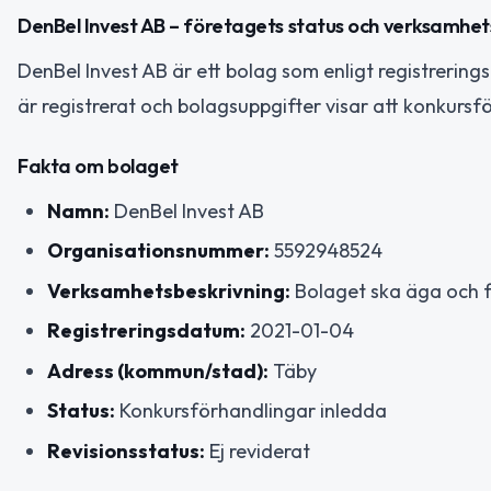
DenBel Invest AB – företagets status och verksamhet
DenBel Invest AB är ett bolag som enligt registrerin
är registrerat och bolagsuppgifter visar att konkursfö
Fakta om bolaget
Namn:
DenBel Invest AB
Organisationsnummer:
5592948524
Verksamhetsbeskrivning:
Bolaget ska äga och f
Registreringsdatum:
2021-01-04
Adress (kommun/stad):
Täby
Status:
Konkursförhandlingar inledda
Revisionsstatus:
Ej reviderat