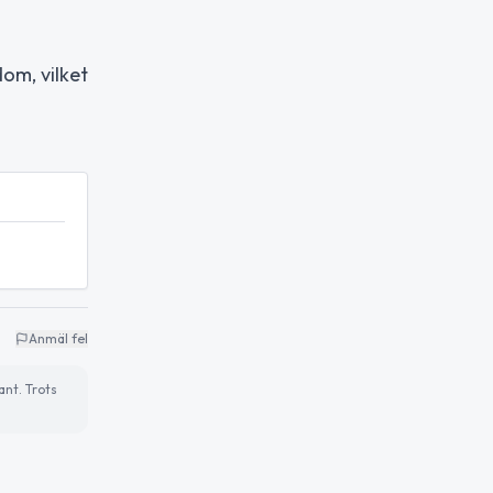
om, vilket
Anmäl fel
ant. Trots