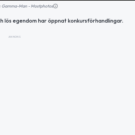
ild: Gamma-Man - Mostphotos
och lös egendom har öppnat konkursförhandlingar.
ANNONS