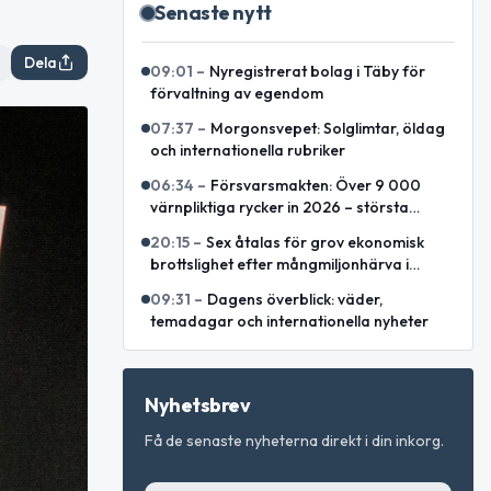
Senaste nytt
Dela
09:01
–
Nyregistrerat bolag i Täby för
förvaltning av egendom
07:37
–
Morgonsvepet: Solglimtar, öldag
och internationella rubriker
06:34
–
Försvarsmakten: Över 9 000
värnpliktiga rycker in 2026 – största
årskullen på flera decennier
20:15
–
Sex åtalas för grov ekonomisk
brottslighet efter mångmiljonhärva i
Stockholm
09:31
–
Dagens överblick: väder,
temadagar och internationella nyheter
Nyhetsbrev
Få de senaste nyheterna direkt i din inkorg.