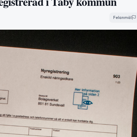
egistrerad i Täby kommun
Felanmäl