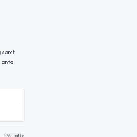
g samt
 antal
Anmäl fel