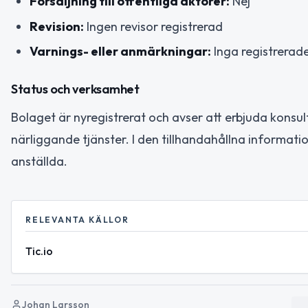
Försäljning till offentliga aktörer:
Nej
Revision:
Ingen revisor registrerad
Varnings- eller anmärkningar:
Inga registrerad
Status och verksamhet
Bolaget är nyregistrerat och avser att erbjuda konsu
närliggande tjänster. I den tillhandahållna informati
anställda.
RELEVANTA KÄLLOR
Tic.io
Johan Larsson