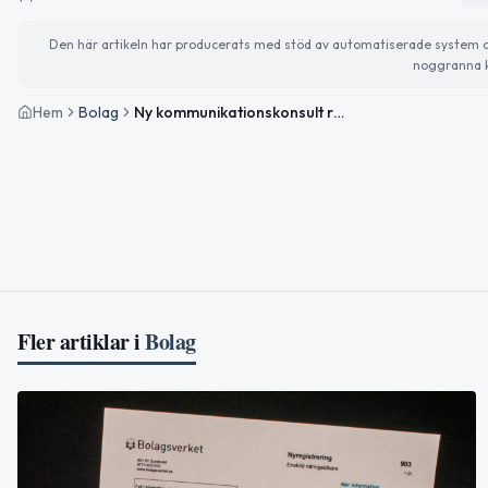
Den här artikeln har producerats med stöd av automatiserade system och 
noggranna k
Hem
Bolag
Ny kommunikationskonsult registrerad i Täby kommun
Fler artiklar i
Bolag