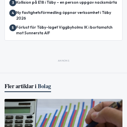
Kollision på E18 i Täby – en person uppgav nacksmärta
3
Ny fastighetsförmedling öppnar verksamhet i Täby
4
2026
Förlust för Täby-laget Viggbyholms IK i bortamatch
5
mot Sunnersta AIF
ANNONS
Fler artiklar i
Bolag