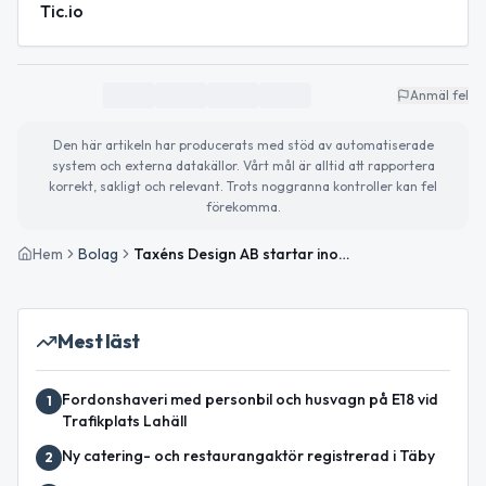
Tic.io
Anmäl fel
Den här artikeln har producerats med stöd av automatiserade
system och externa datakällor. Vårt mål är alltid att rapportera
korrekt, sakligt och relevant. Trots noggranna kontroller kan fel
förekomma.
Hem
Bolag
Taxéns Design AB startar inom konst och kommunikation
Mest läst
Fordonshaveri med personbil och husvagn på E18 vid
1
Trafikplats Lahäll
Ny catering- och restaurangaktör registrerad i Täby
2