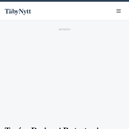
TäbyNytt
ANNONS