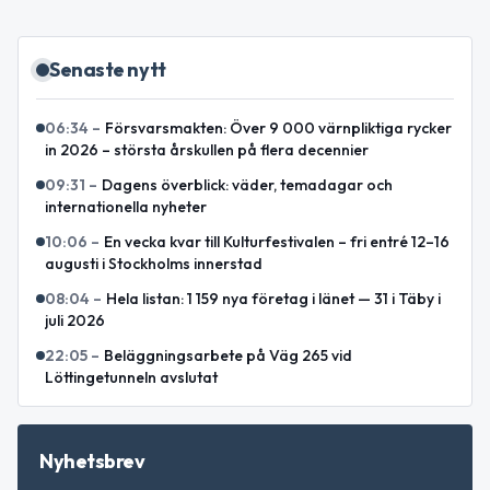
Senaste nytt
06:34
–
Försvarsmakten: Över 9 000 värnpliktiga rycker
in 2026 – största årskullen på flera decennier
09:31
–
Dagens överblick: väder, temadagar och
internationella nyheter
10:06
–
En vecka kvar till Kulturfestivalen – fri entré 12–16
augusti i Stockholms innerstad
08:04
–
Hela listan: 1 159 nya företag i länet — 31 i Täby i
juli 2026
22:05
–
Beläggningsarbete på Väg 265 vid
Löttingetunneln avslutat
Nyhetsbrev