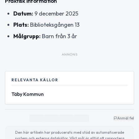
Praktisk information
Datum:
9 december 2025
Plats:
Biblioteksgången 13
Målgrupp:
Barn från 3 år
ANNONS
RELEVANTA KÄLLOR
Täby Kommun
Anmäl fel
Den här artikeln har producerats med stöd av automatiserade
system och externa datakällor. Vårt mål är alltid att rapportera