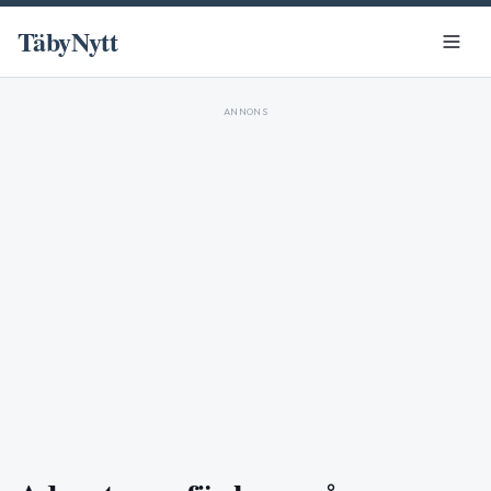
TäbyNytt
ANNONS