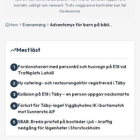
korrekt, sakligt och relevant. Trots noggranna kontroller kan fel
förekomma.
Hem
Evenemang
Adventsmys för barn på biblioteket
Mest läst
Fordonshaveri med personbil och husvagn på E18 vid
1
Trafikplats Lahäll
Ny catering- och restaurangaktör registrerad i Täby
2
Kollision på E18 i Täby – en person uppgav nacksmärta
3
Förlust för Täby-laget Viggbyholms IK i bortamatch
4
mot Sunnersta AIF
SBAB: Breda prisfall på bostäder i juli – kraftig
5
nedgång för lägenheter i Storstockholm