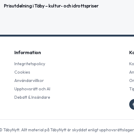
Prisutdelning i Täby – kultur- och idrottspriser
Information
K
Integritetspolicy
Ko
Cookies
An
Användarvillkor
Om
Upphovsrätt och AI
Ti
Debatt & Insändare
©
TäbyNytt
. Allt material på
TäbyNytt
är skyddat enligt upphovsrättslagen