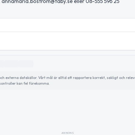
 annamaria.bostrom@taby.se eller 08-555 596 25
externa datakällor. Vårt mål är alltid att rapportera korrekt, sakligt och relev
ontroller kan fel förekomma.
ANNONS