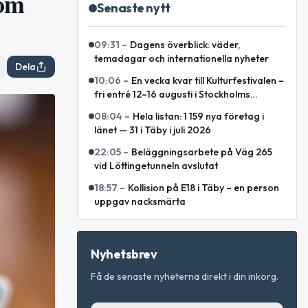
dom
Senaste nytt
09:31
–
Dagens överblick: väder,
temadagar och internationella nyheter
Dela
10:06
–
En vecka kvar till Kulturfestivalen –
fri entré 12–16 augusti i Stockholms
innerstad
08:04
–
Hela listan: 1 159 nya företag i
länet — 31 i Täby i juli 2026
22:05
–
Beläggningsarbete på Väg 265
vid Löttingetunneln avslutat
18:57
–
Kollision på E18 i Täby – en person
uppgav nacksmärta
Nyhetsbrev
Få de senaste nyheterna direkt i din inkorg.