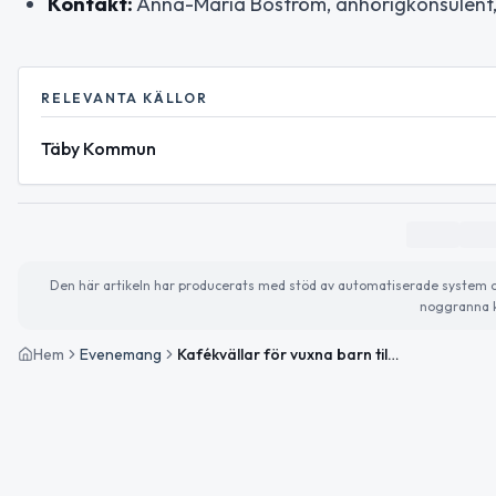
Kontakt:
Anna-Maria Boström, anhörigkonsulent,
RELEVANTA KÄLLOR
Täby Kommun
Den här artikeln har producerats med stöd av automatiserade system och 
noggranna k
Hem
Evenemang
Kafékvällar för vuxna barn till personer med kognitiv sjukdom eller demens