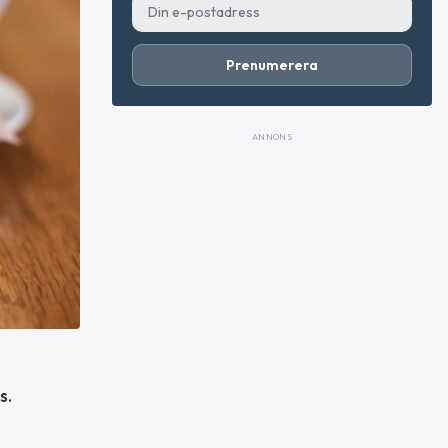
Prenumerera
ANNONS
s.