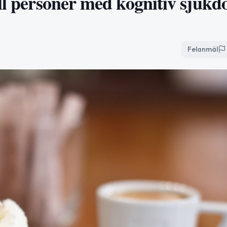
ill personer med kognitiv sjuk
Felanmäl