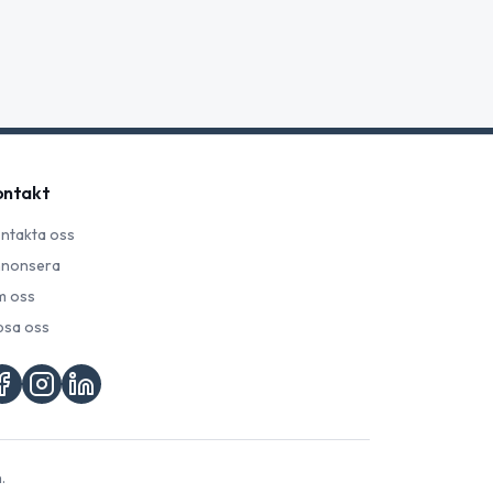
ontakt
ntakta oss
nonsera
 oss
psa oss
.