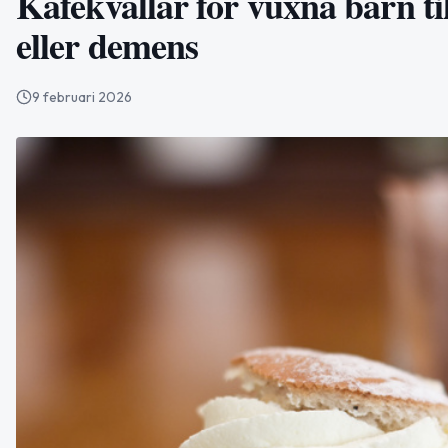
Kafékvällar för vuxna barn t
eller demens
9 februari 2026