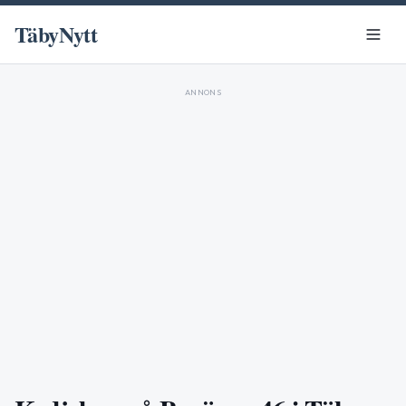
TäbyNytt
ANNONS