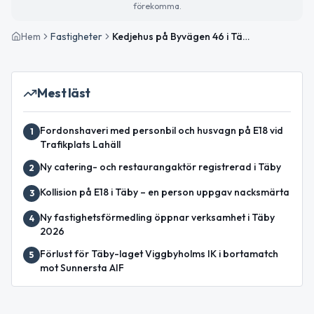
förekomma.
Hem
Fastigheter
Kedjehus på Byvägen 46 i Täby sålt för 6 500 000 kronor
Mest läst
Fordonshaveri med personbil och husvagn på E18 vid
1
Trafikplats Lahäll
Ny catering- och restaurangaktör registrerad i Täby
2
Kollision på E18 i Täby – en person uppgav nacksmärta
3
Ny fastighetsförmedling öppnar verksamhet i Täby
4
2026
Förlust för Täby-laget Viggbyholms IK i bortamatch
5
mot Sunnersta AIF