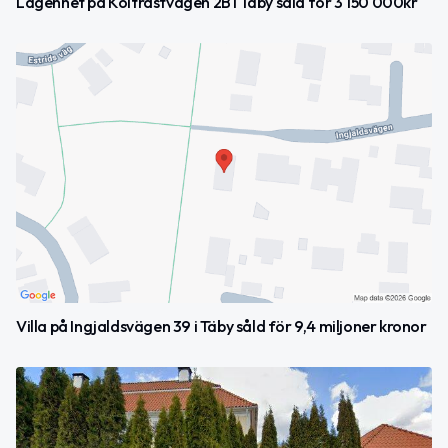
Lägenhet på Koltrastvägen 2B i Täby såld för 3 150 000kr
Villa på Ingjaldsvägen 39 i Täby såld för 9,4 miljoner kronor