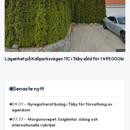
Lägenhet på Källparksvägen 11C i Täby såld för 1 495 000kr
Senaste nytt
09:01
–
Nyregistrerat bolag i Täby för förvaltning av
egendom
07:37
–
Morgonsvepet: Solglimtar, öldag och
internationella rubriker