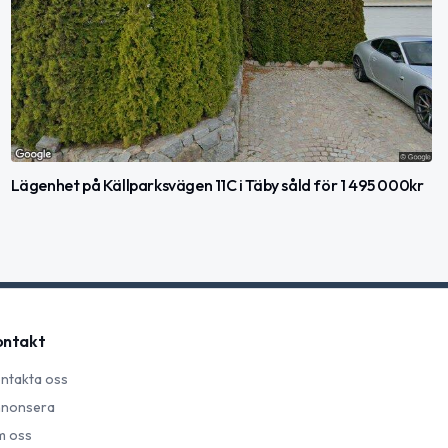
Lägenhet på Källparksvägen 11C i Täby såld för 1 495 000kr
ontakt
ntakta oss
nonsera
 oss