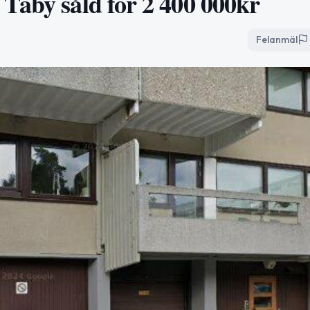
Täby såld för 2 400 000kr
Felanmäl