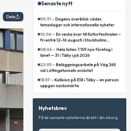
Senaste nytt
Dela
09:31
–
Dagens överblick: väder,
temadagar och internationella nyheter
10:06
–
En vecka kvar till Kulturfestivalen –
fri entré 12–16 augusti i Stockholms
innerstad
08:04
–
Hela listan: 1 159 nya företag i
länet — 31 i Täby i juli 2026
22:05
–
Beläggningsarbete på Väg 265
vid Löttingetunneln avslutat
18:57
–
Kollision på E18 i Täby – en person
uppgav nacksmärta
Nyhetsbrev
Få de senaste nyheterna direkt i din inkorg.