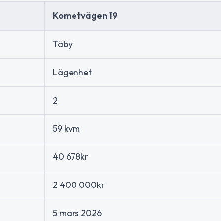
Kometvägen 19
Täby
Lägenhet
2
59 kvm
40 678kr
2 400 000kr
5 mars 2026