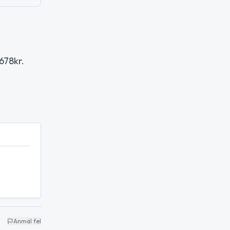
678kr.
Anmäl fel