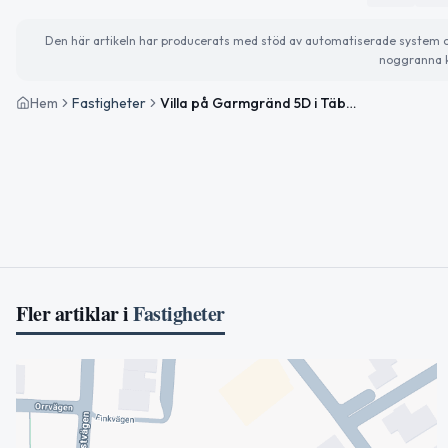
Den här artikeln har producerats med stöd av automatiserade system och 
noggranna k
Hem
Fastigheter
Villa på Garmgränd 5D i Täby såld för 5 600 000 kronor
Fler artiklar i
Fastigheter