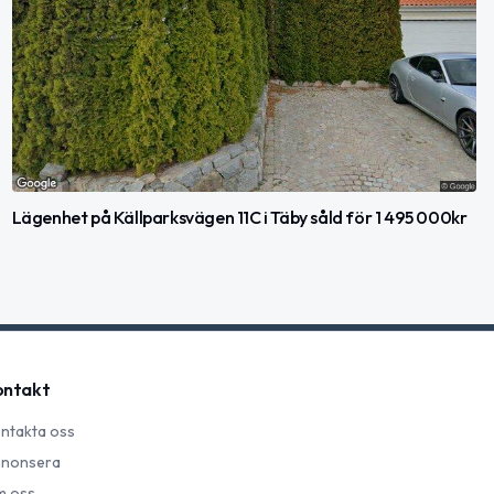
Lägenhet på Källparksvägen 11C i Täby såld för 1 495 000kr
ontakt
ntakta oss
nonsera
 oss