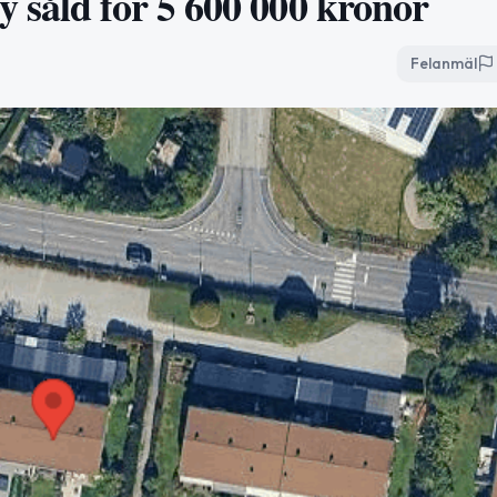
 såld för 5 600 000 kronor
Felanmäl