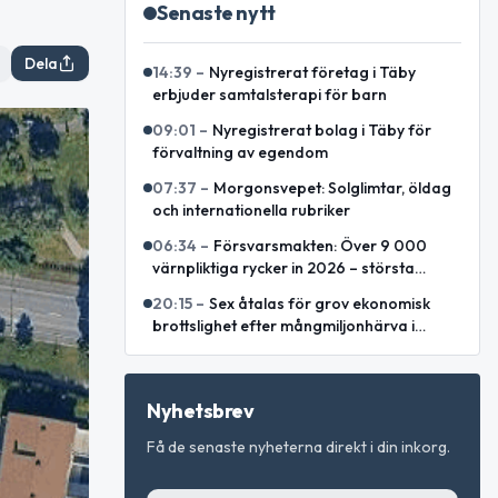
Senaste nytt
Dela
14:39
–
Nyregistrerat företag i Täby
erbjuder samtalsterapi för barn
09:01
–
Nyregistrerat bolag i Täby för
förvaltning av egendom
07:37
–
Morgonsvepet: Solglimtar, öldag
och internationella rubriker
06:34
–
Försvarsmakten: Över 9 000
värnpliktiga rycker in 2026 – största
årskullen på flera decennier
20:15
–
Sex åtalas för grov ekonomisk
brottslighet efter mångmiljonhärva i
Stockholm
Nyhetsbrev
Få de senaste nyheterna direkt i din inkorg.