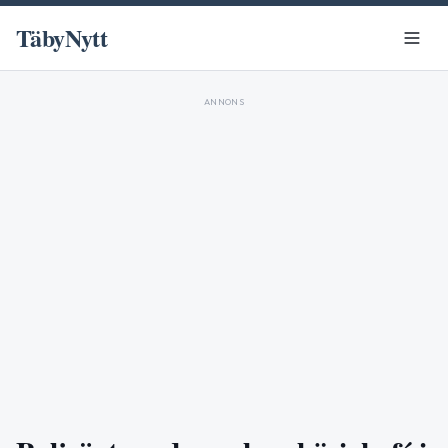
TäbyNytt
ANNONS