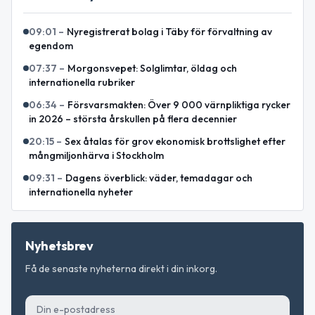
09:01
–
Nyregistrerat bolag i Täby för förvaltning av
egendom
07:37
–
Morgonsvepet: Solglimtar, öldag och
internationella rubriker
06:34
–
Försvarsmakten: Över 9 000 värnpliktiga rycker
in 2026 – största årskullen på flera decennier
20:15
–
Sex åtalas för grov ekonomisk brottslighet efter
mångmiljonhärva i Stockholm
09:31
–
Dagens överblick: väder, temadagar och
internationella nyheter
Nyhetsbrev
Få de senaste nyheterna direkt i din inkorg.