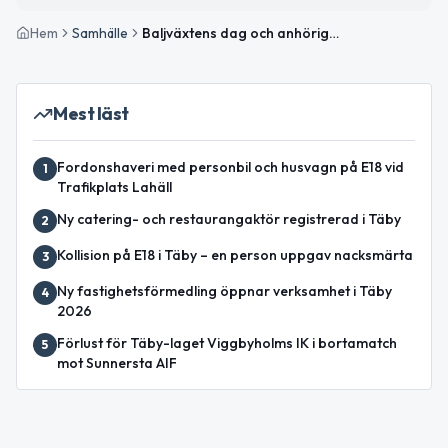
Hem
Samhälle
Baljväxtens dag och anhörigkafé i Täby – Dagens väder och viktiga evenemang
Mest läst
Fordonshaveri med personbil och husvagn på E18 vid
1
Trafikplats Lahäll
Ny catering- och restaurangaktör registrerad i Täby
2
Kollision på E18 i Täby – en person uppgav nacksmärta
3
Ny fastighetsförmedling öppnar verksamhet i Täby
4
2026
Förlust för Täby-laget Viggbyholms IK i bortamatch
5
mot Sunnersta AIF