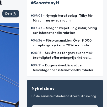
n
Senaste nytt
Dela
09:01
–
Nyregistrerat bolag i Täby för
förvaltning av egendom
07:37
–
Morgonsvepet: Solglimtar, öldag
och internationella rubriker
06:34
–
Försvarsmakten: Över 9 000
värnpliktiga rycker in 2026 – största
årskullen på flera decennier
20:15
–
Sex åtalas för grov ekonomisk
brottslighet efter mångmiljonhärva i
Stockholm
09:31
–
Dagens överblick: väder,
temadagar och internationella nyheter
Nyhetsbrev
Få de senaste nyheterna direkt i din inkorg.