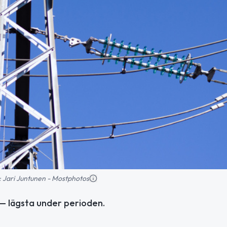
ld: Jari Juntunen - Mostphotos
— lägsta under perioden.