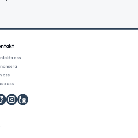
ontakt
ntakta oss
nonsera
 oss
psa oss
.