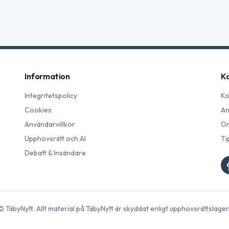
Information
K
Integritetspolicy
Ko
Cookies
An
Användarvillkor
Om
Upphovsrätt och AI
Ti
Debatt & Insändare
©
TäbyNytt
. Allt material på
TäbyNytt
är skyddat enligt upphovsrättslagen