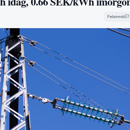
Wh idag, 0.66 SEK/kWh imorgo
Felanmäl