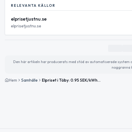
RELEVANTA KÄLLOR
elprisetjustnu.se
elprisetjustnu.se
Den här artikeln har producerats med stöd av automatiserade system och 
noggranna k
Hem
Samhälle
Elpriset i Täby: 0.95 SEK/kWh idag, 0.66 SEK/kWh imorgon