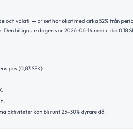
e och volatil — priset har ökat med cirka 52% från per
kWh. Den billigaste dagen var 2026-06-14 med cirka 0,18
s pris (0,83 SEK):
K.
n.
 aktiviteter kan bli runt 25–30% dyrare då.