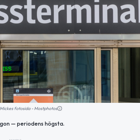
d: Mickes fotosida - Mostphotos
morgon — periodens högsta.