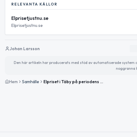
RELEVANTA KÄLLOR
Elprisetjustnu.se
Elprisetjustnu.se
Johan Larsson
Den här artikeln har producerats med stöd av automatiserade system och 
noggranna k
Hem
Samhälle
Elpriset i Täby på periodens högsta — prisvarning inför morgondagen