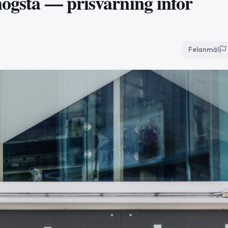
högsta — prisvarning inför
Felanmäl