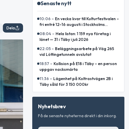
Senaste nytt
10:06
–
En vecka kvar till Kulturfestivalen –
fri entré 12–16 augusti i Stockholms
Dela
innerstad
08:04
–
Hela listan: 1 159 nya företag i
länet — 31 i Täby i juli 2026
22:05
–
Beläggningsarbete på Väg 265
vid Löttingetunneln avslutat
18:57
–
Kollision på E18 i Täby – en person
uppgav nacksmärta
11:36
–
Lägenhet på Koltrastvägen 2B i
Täby såld för 3 150 000kr
Nyhetsbrev
Få de senaste nyheterna direkt i din inkorg.