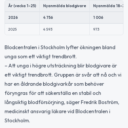
År (vecka 1–25)
Nyanmälda blodgivare
Nyanmälda 18–24 
2026
4 756
1 006
2025
4 593
973
Blodcentralen i Stockholm lyfter ökningen bland
unga som ett viktigt trendbrott.
– Att unga i högre utsträckning blir blodgivare är
ett viktigt trendbrott. Gruppen är svår att nå och vi
har en åldrande blodgivarkår som behöver
föryngras för att säkerställa en stabil och
långsiktig blodförsörjning, säger Fredrik Boström,
medicinskt ansvarig läkare vid Blodcentralen i
Stockholm.