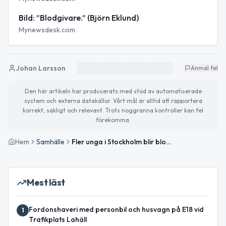
Bild: ”Blodgivare.” (Björn Eklund)
Mynewsdesk.com
Johan Larsson
Anmäl fel
Den här artikeln har producerats med stöd av automatiserade
system och externa datakällor. Vårt mål är alltid att rapportera
korrekt, sakligt och relevant. Trots noggranna kontroller kan fel
förekomma.
Hem
Samhälle
Fler unga i Stockholm blir blodgivare – ökningen fortsätter 2026
Mest läst
Fordonshaveri med personbil och husvagn på E18 vid
1
Trafikplats Lahäll