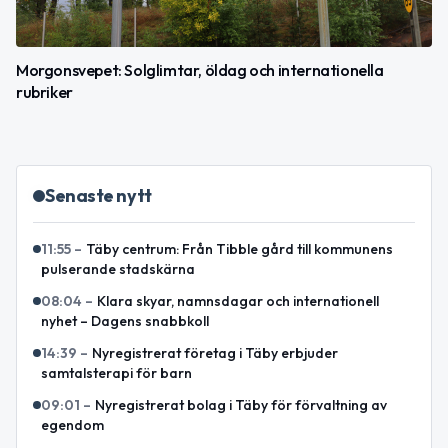
Morgonsvepet: Solglimtar, öldag och internationella
rubriker
Senaste nytt
11:55
–
Täby centrum: Från Tibble gård till kommunens
pulserande stadskärna
08:04
–
Klara skyar, namnsdagar och internationell
nyhet – Dagens snabbkoll
14:39
–
Nyregistrerat företag i Täby erbjuder
samtalsterapi för barn
09:01
–
Nyregistrerat bolag i Täby för förvaltning av
egendom