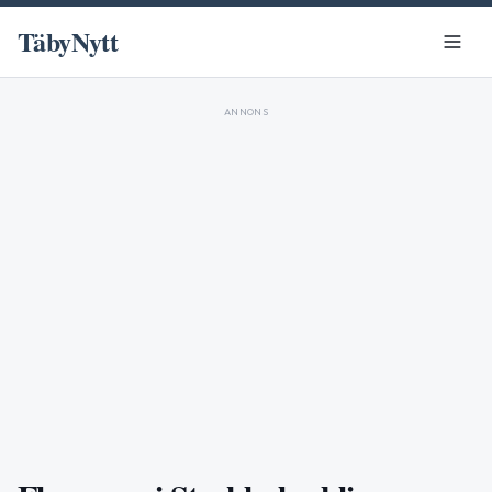
TäbyNytt
ANNONS