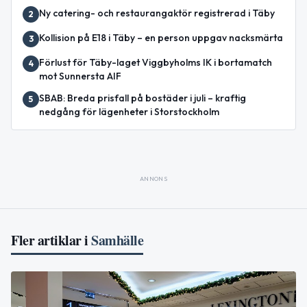
Ny catering- och restaurangaktör registrerad i Täby
2
Kollision på E18 i Täby – en person uppgav nacksmärta
3
Förlust för Täby-laget Viggbyholms IK i bortamatch
4
mot Sunnersta AIF
SBAB: Breda prisfall på bostäder i juli – kraftig
5
nedgång för lägenheter i Storstockholm
ANNONS
Fler artiklar i
Samhälle