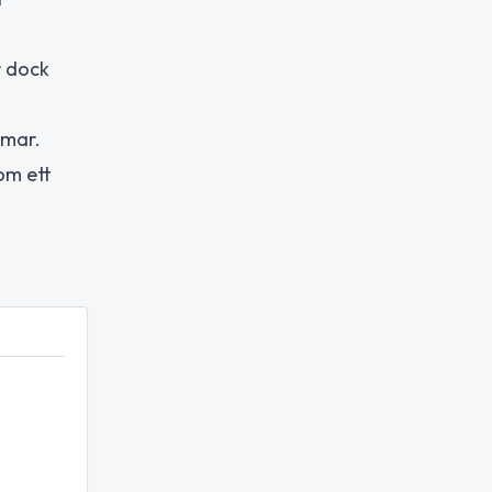
r dock
mmar.
om ett