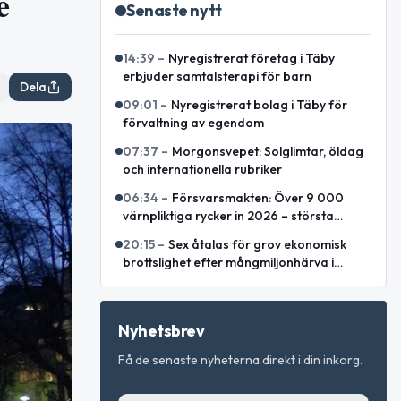
e
Senaste nytt
14:39
–
Nyregistrerat företag i Täby
erbjuder samtalsterapi för barn
Dela
09:01
–
Nyregistrerat bolag i Täby för
förvaltning av egendom
07:37
–
Morgonsvepet: Solglimtar, öldag
och internationella rubriker
06:34
–
Försvarsmakten: Över 9 000
värnpliktiga rycker in 2026 – största
årskullen på flera decennier
20:15
–
Sex åtalas för grov ekonomisk
brottslighet efter mångmiljonhärva i
Stockholm
Nyhetsbrev
Få de senaste nyheterna direkt i din inkorg.