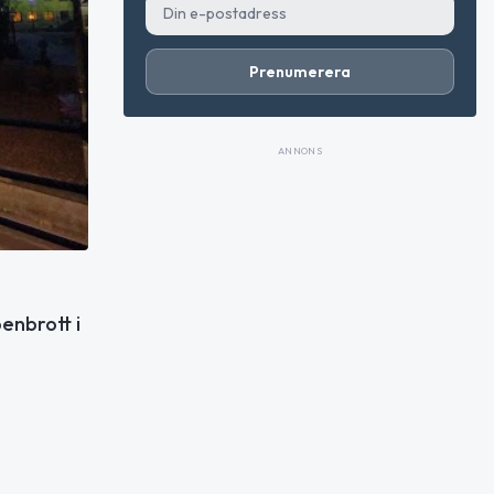
Prenumerera
ANNONS
enbrott i