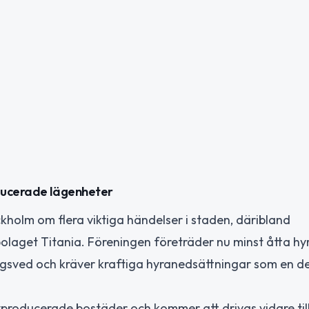
ducerade lägenheter
holm om flera viktiga händelser i staden, däribland
laget Titania. Föreningen företräder nu minst åtta hy
ågsved och kräver kraftiga hyranedsättningar som en de
yproducerade bostäder och kommer att drivas vidare til