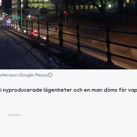
ettersson (Google Places)
 i nyproducerade lägenheter och en man döms för vap
ANNONS