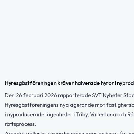
Hyresgästföreningen kräver halverade hyror i nypro
Den 26 februari 2026 rapporterade SVT Nyheter Stock
Hyresgästföreningens nya agerande mot fastighetsbo
i nyproducerade lägenheter i Täby, Vallentuna och R
rättsprocess.
Ärendet gäller bruksvärdesprövningar av hyror för n