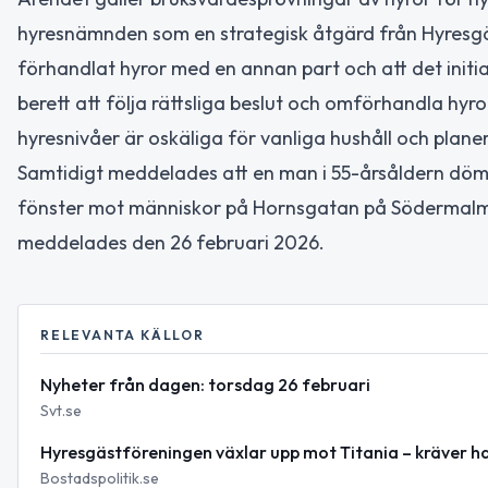
hyresnämnden som en strategisk åtgärd från Hyresgä
förhandlat hyror med en annan part och att det initia
berett att följa rättsliga beslut och omförhandla hy
hyresnivåer är oskäliga för vanliga hushåll och plan
Samtidigt meddelades att en man i 55-årsåldern dömts 
fönster mot människor på Hornsgatan på Södermalm
meddelades den 26 februari 2026.
RELEVANTA KÄLLOR
Nyheter från dagen: torsdag 26 februari
Svt.se
Hyresgästföreningen växlar upp mot Titania – kräver h
Bostadspolitik.se