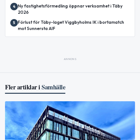
Ny fastighetsförmedling öppnar verksamhet i Täby
4
2026
Förlust för Täby-laget Viggbyholms IK i bortamatch
5
mot Sunnersta AIF
ANNONS
Fler artiklar i
Samhälle