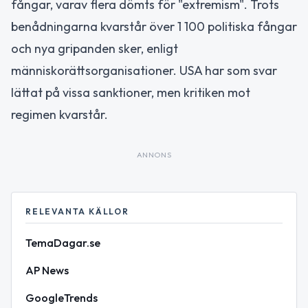
fångar, varav flera dömts för "extremism". Trots
benådningarna kvarstår över 1 100 politiska fångar
och nya gripanden sker, enligt
människorättsorganisationer. USA har som svar
lättat på vissa sanktioner, men kritiken mot
regimen kvarstår.
ANNONS
RELEVANTA KÄLLOR
TemaDagar.se
AP News
GoogleTrends