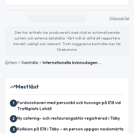
Anmäl fel
Den här artikeln har producerats med stöd av automatiserade
system och externa datakällor. Vårt mål är alltid att rapportera
korrekt, sakligt och relevant. Trots noggranna kontroller kan fel
förekomma.
Hem
Samhälle
Internationella kvinnodagen uppmärksammas – soligt och klart i Täby
Mest läst
Fordonshaveri med personbil och husvagn på E18 vid
1
Trafikplats Lahäll
Ny catering- och restaurangaktör registrerad i Täby
2
Kollision på E18 i Täby – en person uppgav nacksmärta
3