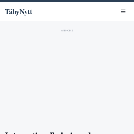
TäbyNytt
ANNONS