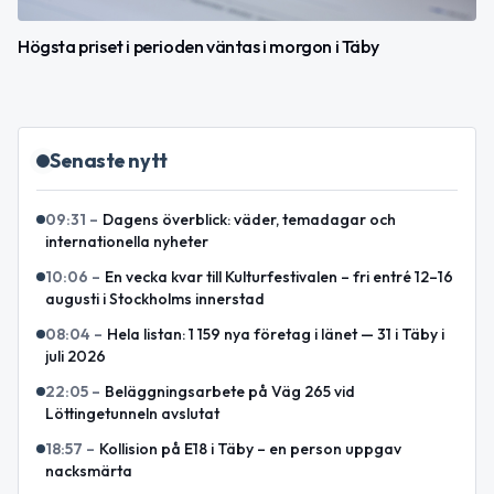
Högsta priset i perioden väntas i morgon i Täby
Senaste nytt
09:31
–
Dagens överblick: väder, temadagar och
internationella nyheter
10:06
–
En vecka kvar till Kulturfestivalen – fri entré 12–16
augusti i Stockholms innerstad
08:04
–
Hela listan: 1 159 nya företag i länet — 31 i Täby i
juli 2026
22:05
–
Beläggningsarbete på Väg 265 vid
Löttingetunneln avslutat
18:57
–
Kollision på E18 i Täby – en person uppgav
nacksmärta