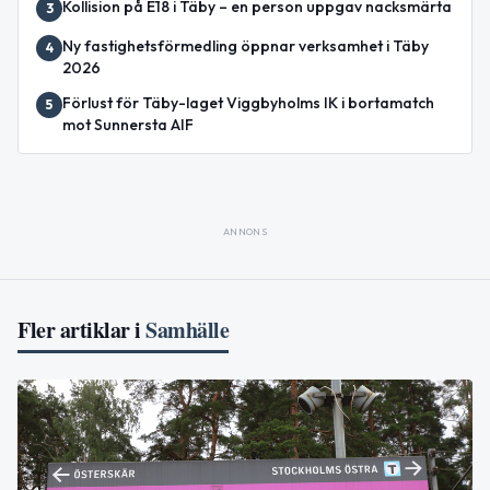
Kollision på E18 i Täby – en person uppgav nacksmärta
3
Ny fastighetsförmedling öppnar verksamhet i Täby
4
2026
Förlust för Täby-laget Viggbyholms IK i bortamatch
5
mot Sunnersta AIF
ANNONS
Fler artiklar i
Samhälle