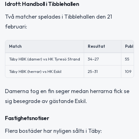
Idrott: Handboll i Tibblehallen
Två matcher spelades i Tibblehallen den 21
februari:
Match
Resultat
Publik
Täby HBK (damer) vs HK Tyresö Strand
34–27
55
Täby HBK (herrar) vs HK Eskil
25–31
109
Damerna tog en fin seger medan herrarna fick se
sig besegrade av gästande Eskil.
Fastighetsnotiser
Flera bostäder har nyligen sålts i Täby: