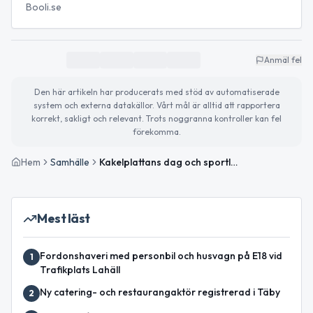
Booli.se
Anmäl fel
Den här artikeln har producerats med stöd av automatiserade
system och externa datakällor. Vårt mål är alltid att rapportera
korrekt, sakligt och relevant. Trots noggranna kontroller kan fel
förekomma.
Hem
Samhälle
Kakelplattans dag och sportlovsaktiviteter på gång
Mest läst
Fordonshaveri med personbil och husvagn på E18 vid
1
Trafikplats Lahäll
Ny catering- och restaurangaktör registrerad i Täby
2