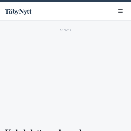
TäbyNytt
ANNONS