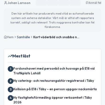
Johan Larsson
Anmäl fel
Den här artikeln har producerats med stöd av automatiserade
system och externa datakällor. Vårt mål är alltid att rapportera
korrekt, sakligt och relevant. Trots noggranna kontroller kan fel
förekomma.
Hem
Samhälle
Kort väderbild och snabba nyheter
Mest läst
Fordonshaveri med personbil och husvagn på E18 vid
1
Trafikplats Lahäll
Ny catering- och restaurangaktör registrerad i Täby
2
Kollision på E18 i Täby – en person uppgav nacksmärta
3
Ny fastighetsförmedling öppnar verksamhet i Täby
4
2026