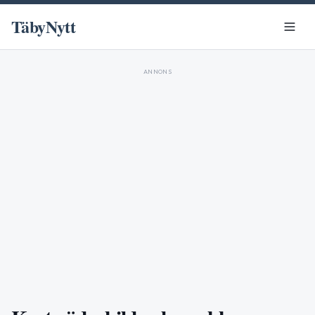
TäbyNytt
ANNONS