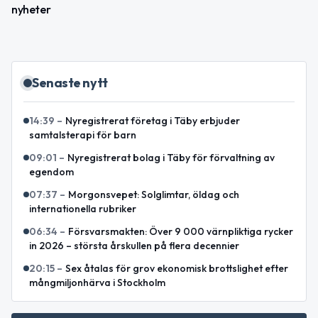
nyheter
Senaste nytt
14:39
–
Nyregistrerat företag i Täby erbjuder
samtalsterapi för barn
09:01
–
Nyregistrerat bolag i Täby för förvaltning av
egendom
07:37
–
Morgonsvepet: Solglimtar, öldag och
internationella rubriker
06:34
–
Försvarsmakten: Över 9 000 värnpliktiga rycker
in 2026 – största årskullen på flera decennier
20:15
–
Sex åtalas för grov ekonomisk brottslighet efter
mångmiljonhärva i Stockholm