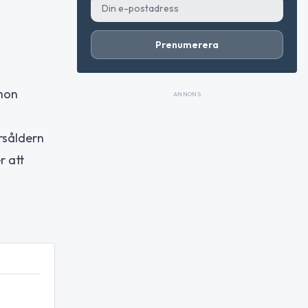
Prenumerera
 hon
ANNONS
rsåldern
r att