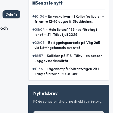
Senaste nytt
Dela
10:06
–
En vecka kvar till Kulturfestivalen –
fri entré 12–16 augusti i Stockholms
innerstad
 och
08:04
–
Hela listan: 1 159 nya företag i
länet — 31 i Täby i juli 2026
22:05
–
Beläggningsarbete på Väg 265
vid Löttingetunneln avslutat
18:57
–
Kollision på E18 i Täby – en person
uppgav nacksmärta
11:36
–
Lägenhet på Koltrastvägen 2B i
Täby såld för 3 150 000kr
Nyhetsbrev
Få de senaste nyheterna direkt i din inkorg.