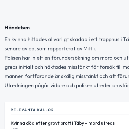
Händelsen
En kvinna hittades allvarligt skadad i ett trapphus i 
senare avled, som rapporterat av Mitt i.
Polisen har inlett en förundersökning om mord och u
greps initialt och häktades misstänkt för försök till 
mannen fortfarande är skälig misstänkt och att föru
Utredningen pågår vidare och polisen utreder omstä
RELEVANTA KÄLLOR
Kvinna död efter grovt brott i Täby – mord utreds