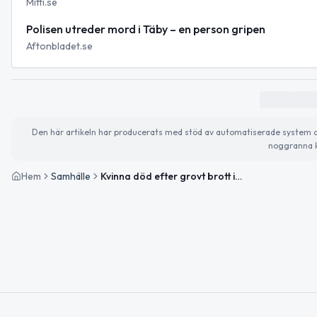
Mitti.se
Polisen utreder mord i Täby – en person gripen
Aftonbladet.se
Den här artikeln har producerats med stöd av automatiserade system och 
noggranna k
Hem
Samhälle
Kvinna död efter grovt brott i Täby – mord utreds