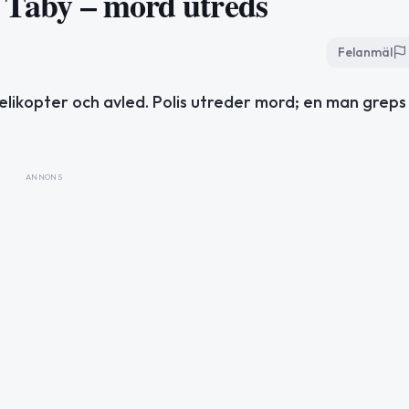
i Täby – mord utreds
Felanmäl
elikopter och avled. Polis utreder mord; en man greps
ANNONS