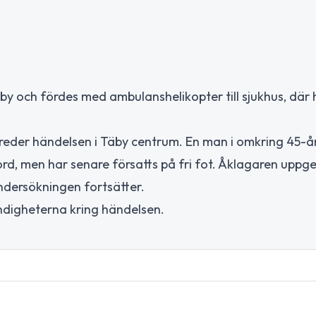
Täby och fördes med ambulanshelikopter till sjukhus, där
treder händelsen i Täby centrum. En man i omkring 45-å
mord, men har senare försatts på fri fot. Åklagaren uppge
ndersökningen fortsätter.
ndigheterna kring händelsen.