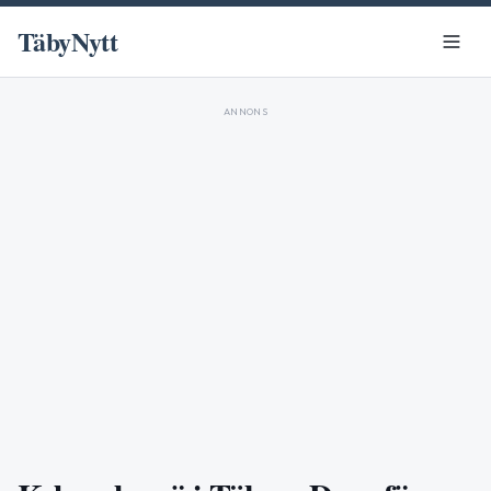
TäbyNytt
ANNONS