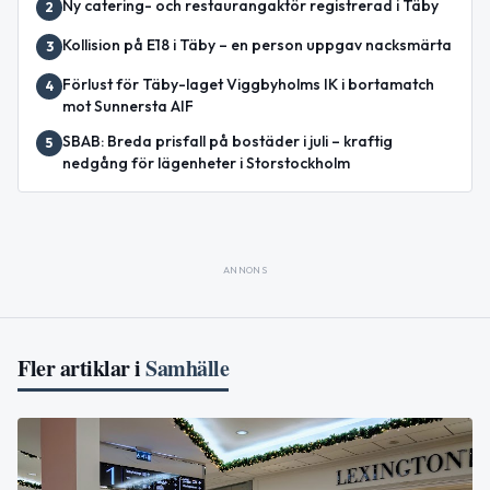
Ny catering- och restaurangaktör registrerad i Täby
2
Kollision på E18 i Täby – en person uppgav nacksmärta
3
Förlust för Täby-laget Viggbyholms IK i bortamatch
4
mot Sunnersta AIF
SBAB: Breda prisfall på bostäder i juli – kraftig
5
nedgång för lägenheter i Storstockholm
ANNONS
Fler artiklar i
Samhälle