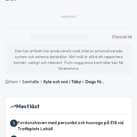
ANNONS
Anmäl fel
Den här artikeln har producerats med stöd av automatiserade
system och externa datakällor. Vårt mål är alltid att rapportera
korrekt, sakligt och relevant. Trots noggranna kontroller kan fel
förekomma.
Hem
Samhälle
Kyla och snö i Täby – Dags för prestigelöshet och elevinflytande
Mest läst
Fordonshaveri med personbil och husvagn på E18 vid
1
Trafikplats Lahäll