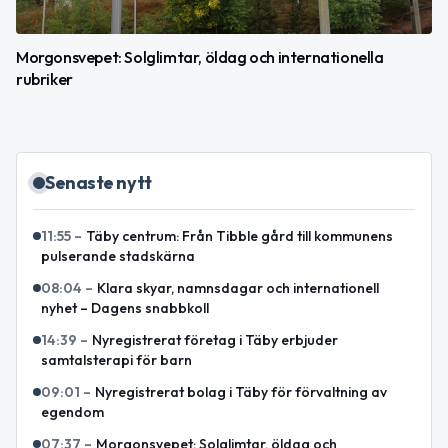
Morgonsvepet: Solglimtar, öldag och internationella
rubriker
Senaste nytt
11:55
–
Täby centrum: Från Tibble gård till kommunens
pulserande stadskärna
08:04
–
Klara skyar, namnsdagar och internationell
nyhet – Dagens snabbkoll
14:39
–
Nyregistrerat företag i Täby erbjuder
samtalsterapi för barn
09:01
–
Nyregistrerat bolag i Täby för förvaltning av
egendom
07:37
–
Morgonsvepet: Solglimtar, öldag och