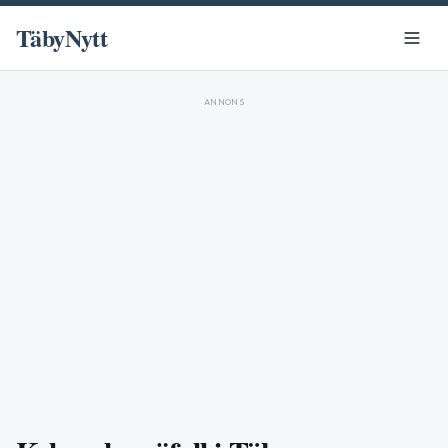
TäbyNytt
ANNONS