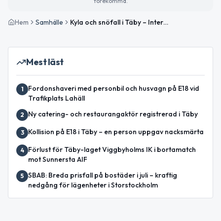
förekomma.
Hem
Samhälle
Kyla och snöfall i Täby – Internationella KOL-dagen och viktiga samhällsnyheter
Mest läst
Fordonshaveri med personbil och husvagn på E18 vid
1
Trafikplats Lahäll
Ny catering- och restaurangaktör registrerad i Täby
2
Kollision på E18 i Täby – en person uppgav nacksmärta
3
Förlust för Täby-laget Viggbyholms IK i bortamatch
4
mot Sunnersta AIF
SBAB: Breda prisfall på bostäder i juli – kraftig
5
nedgång för lägenheter i Storstockholm