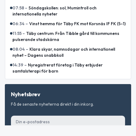
07:58
–
Söndagskollen: sol, Mumintroll och
internationella nyheter
06:34
–
Vinst hemma för Täby FK mot Korsnäs IF FK (5–1)
11:55
–
Täby centrum: Från Tibble gård till kommunens
pulserande stadskärna
08:04
–
Klara skyar, namnsdagar och internationell
nyhet – Dagens snabbkoll
14:39
–
Nyregistrerat företag i Täby erbjuder
samtalsterapi för barn
Nyhetsbrev
Få de senaste nyheterna direkt i din inkorg.