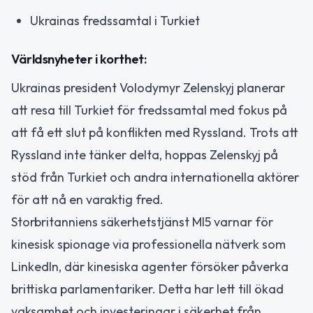
Ukrainas fredssamtal i Turkiet
Världsnyheter i korthet:
Ukrainas president Volodymyr Zelenskyj planerar
att resa till Turkiet för fredssamtal med fokus på
att få ett slut på konflikten med Ryssland. Trots att
Ryssland inte tänker delta, hoppas Zelenskyj på
stöd från Turkiet och andra internationella aktörer
för att nå en varaktig fred.
Storbritanniens säkerhetstjänst MI5 varnar för
kinesisk spionage via professionella nätverk som
LinkedIn, där kinesiska agenter försöker påverka
brittiska parlamentariker. Detta har lett till ökad
vaksamhet och investeringar i säkerhet från