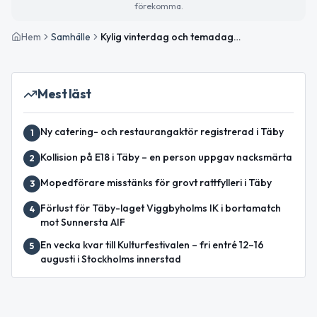
förekomma.
Hem
Samhälle
Kylig vinterdag och temadagar om hälsa och eftertanke
Mest läst
Ny catering- och restaurangaktör registrerad i Täby
1
Kollision på E18 i Täby – en person uppgav nacksmärta
2
Mopedförare misstänks för grovt rattfylleri i Täby
3
Förlust för Täby-laget Viggbyholms IK i bortamatch
4
mot Sunnersta AIF
En vecka kvar till Kulturfestivalen – fri entré 12–16
5
augusti i Stockholms innerstad