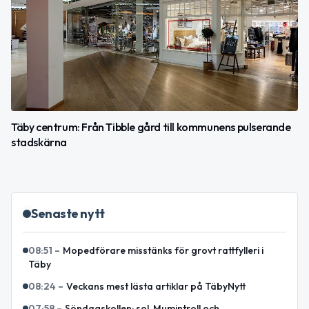
Täby centrum: Från Tibble gård till kommunens pulserande
stadskärna
Senaste nytt
08:51
–
Mopedförare misstänks för grovt rattfylleri i
Täby
08:24
–
Veckans mest lästa artiklar på TäbyNytt
07:58
–
Söndagskollen: sol, Mumintroll och