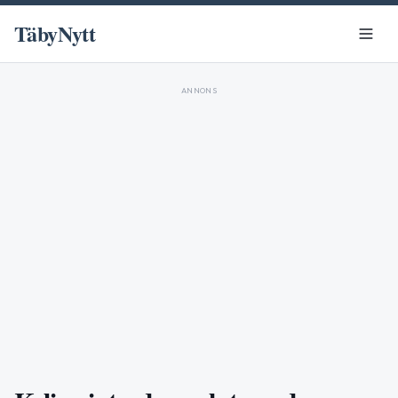
TäbyNytt
ANNONS