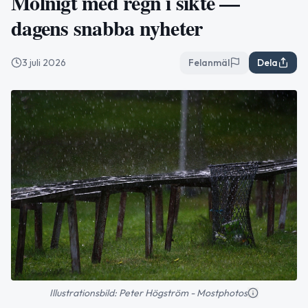
Molnigt med regn i sikte —
dagens snabba nyheter
3 juli 2026
Felanmäl
Dela
Illustrationsbild: Peter Högström - Mostphotos