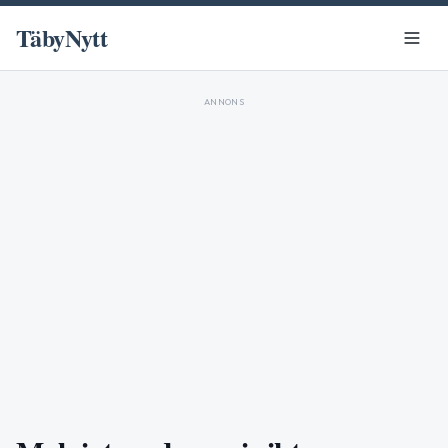
TäbyNytt
ANNONS