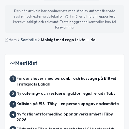
Den här artikeln har producerats med stöd av automatiserade
system och externa datakällor. Vårt mål är alltid att rapportera
korrekt, sakligt och relevant. Trots noggranna kontroller kan fel
förekomma.
Hem
Samhälle
Molnigt med regn i sikte — dagens snabba nyheter
Mest läst
Fordonshaveri med personbil och husvagn på E18 vid
1
Trafikplats Lahäll
Ny catering- och restaurangaktör registrerad i Täby
2
Kollision på E18 i Täby – en person uppgav nacksmärta
3
Ny fastighetsförmedling öppnar verksamhet i Täby
4
2026