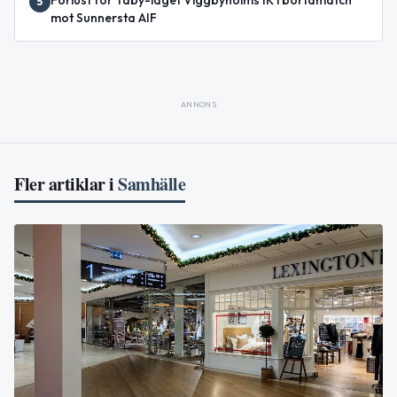
Förlust för Täby-laget Viggbyholms IK i bortamatch
5
mot Sunnersta AIF
ANNONS
Fler artiklar i
Samhälle