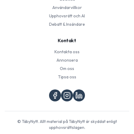
Användarvillkor
Upphovsrätt och AI
Debatt & Insändare
Kontakt
Kontakta oss
Annonsera
Om oss
Tipsa oss
©
TäbyNytt
. Allt material på
TäbyNytt
är skyddat enligt
upphovsrättslagen.