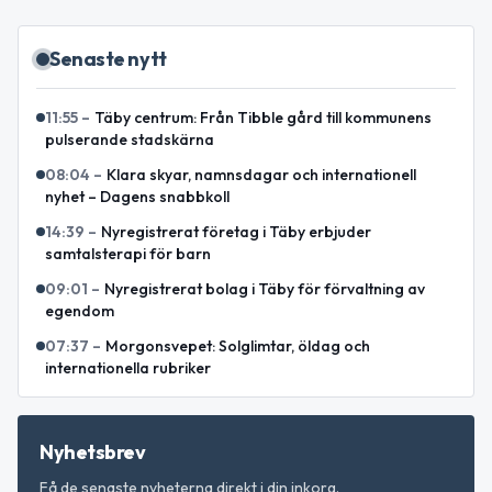
Senaste nytt
11:55
–
Täby centrum: Från Tibble gård till kommunens
pulserande stadskärna
08:04
–
Klara skyar, namnsdagar och internationell
nyhet – Dagens snabbkoll
14:39
–
Nyregistrerat företag i Täby erbjuder
samtalsterapi för barn
09:01
–
Nyregistrerat bolag i Täby för förvaltning av
egendom
07:37
–
Morgonsvepet: Solglimtar, öldag och
internationella rubriker
Nyhetsbrev
Få de senaste nyheterna direkt i din inkorg.