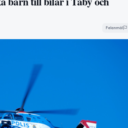
a barn till bilar i Täby och
Felanmäl