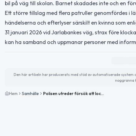
bil på väg till skolan. Barnet skadades inte och en f
Ett större tillslag med flera patruller genomfördes i
händelserna och efterlyser särskilt en kvinna som enli
31 januari 2026 vid Jarlabankes väg, strax före kloc
kan ha samband och uppmanar personer med informat
Den här artikeln har producerats med stöd av automatiserade system och 
noggranna k
Hem
Samhälle
Polisen utreder försök att locka barn till bilar i Täby och Vallentuna