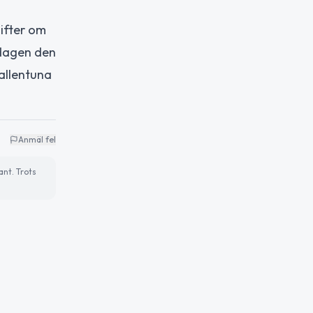
gifter om
rdagen den
allentuna
Anmäl fel
ant. Trots