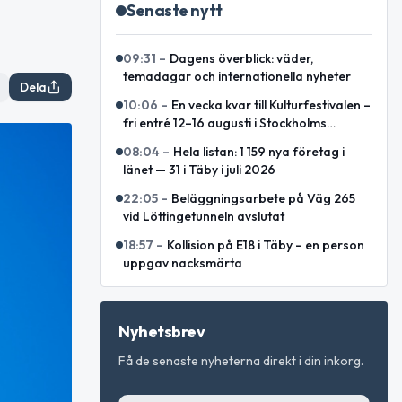
Senaste nytt
09:31
–
Dagens överblick: väder,
temadagar och internationella nyheter
Dela
10:06
–
En vecka kvar till Kulturfestivalen –
fri entré 12–16 augusti i Stockholms
innerstad
08:04
–
Hela listan: 1 159 nya företag i
länet — 31 i Täby i juli 2026
22:05
–
Beläggningsarbete på Väg 265
vid Löttingetunneln avslutat
18:57
–
Kollision på E18 i Täby – en person
uppgav nacksmärta
Nyhetsbrev
Få de senaste nyheterna direkt i din inkorg.