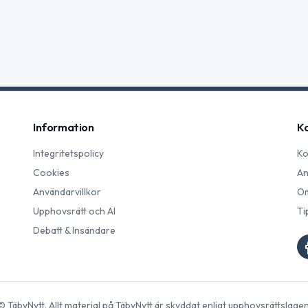
Information
K
Integritetspolicy
Ko
Cookies
An
Användarvillkor
Om
Upphovsrätt och AI
Ti
Debatt & Insändare
©
TäbyNytt
. Allt material på
TäbyNytt
är skyddat enligt upphovsrättslagen