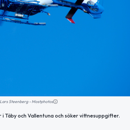
d: Lars Steenberg - Mostphotos
lar i Täby och Vallentuna och söker vittnesuppgifter.