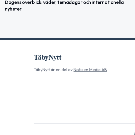
Dagens överblick: väder, temadagar och internationella
nyheter
TäbyNytt
TäbyNytt
är en del av
Notisen Media AB