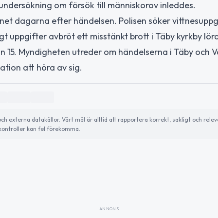
örundersökning om försök till människorov inleddes.
 länet dagarna efter händelsen. Polisen söker vittnesupp
gt uppgifter avbröt ett misstänkt brott i Täby kyrkby lö
kan 15. Myndigheten utreder om händelserna i Täby och V
ion att höra av sig.
externa datakällor. Vårt mål är alltid att rapportera korrekt, sakligt och relev
ontroller kan fel förekomma.
ANNONS