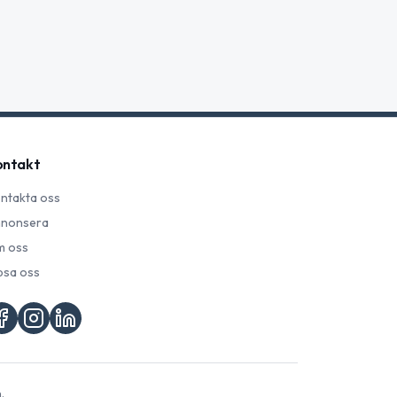
ontakt
ntakta oss
nonsera
 oss
psa oss
.