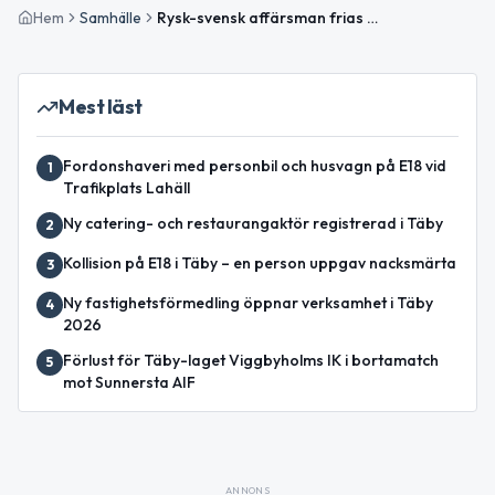
Hem
Samhälle
Rysk-svensk affärsman frias i hovrätten
Mest läst
Fordonshaveri med personbil och husvagn på E18 vid
1
Trafikplats Lahäll
Ny catering- och restaurangaktör registrerad i Täby
2
Kollision på E18 i Täby – en person uppgav nacksmärta
3
Ny fastighetsförmedling öppnar verksamhet i Täby
4
2026
Förlust för Täby-laget Viggbyholms IK i bortamatch
5
mot Sunnersta AIF
ANNONS