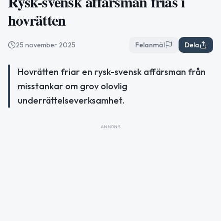
Rysk-svensk affärsman frias i
hovrätten
25 november 2025
Felanmäl
Dela
Hovrätten friar en rysk-svensk affärsman från
misstankar om grov olovlig
underrättelseverksamhet.
ANNONS