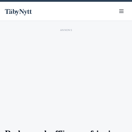
TäbyNytt
ANNONS