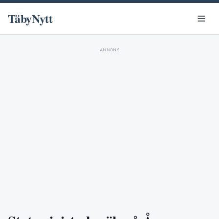
TäbyNytt
ANNONS