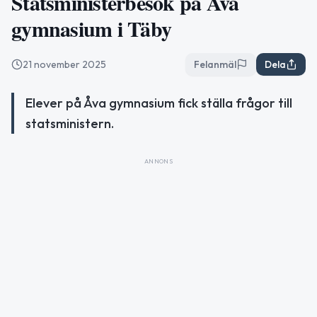
Statsministerbesök på Åva
gymnasium i Täby
21 november 2025
Felanmäl
Dela
Elever på Åva gymnasium fick ställa frågor till
statsministern.
ANNONS