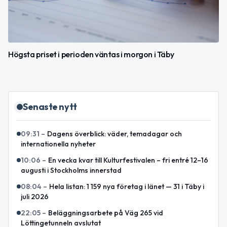
Högsta priset i perioden väntas i morgon i Täby
Senaste nytt
09:31
–
Dagens överblick: väder, temadagar och
internationella nyheter
10:06
–
En vecka kvar till Kulturfestivalen – fri entré 12–16
augusti i Stockholms innerstad
08:04
–
Hela listan: 1 159 nya företag i länet — 31 i Täby i
juli 2026
22:05
–
Beläggningsarbete på Väg 265 vid
Löttingetunneln avslutat