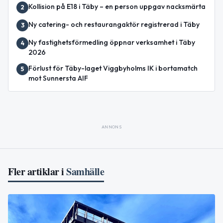
Kollision på E18 i Täby – en person uppgav nacksmärta
2
Ny catering- och restaurangaktör registrerad i Täby
3
Ny fastighetsförmedling öppnar verksamhet i Täby
4
2026
Förlust för Täby-laget Viggbyholms IK i bortamatch
5
mot Sunnersta AIF
ANNONS
Fler artiklar i
Samhälle