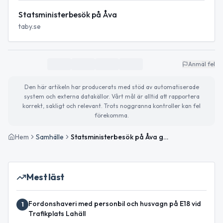
Statsministerbesök på Åva
taby.se
Anmäl fel
Den här artikeln har producerats med stöd av automatiserade
system och externa datakällor. Vårt mål är alltid att rapportera
korrekt, sakligt och relevant. Trots noggranna kontroller kan fel
förekomma.
Hem
Samhälle
Statsministerbesök på Åva gymnasium i Täby
Mest läst
Fordonshaveri med personbil och husvagn på E18 vid
1
Trafikplats Lahäll