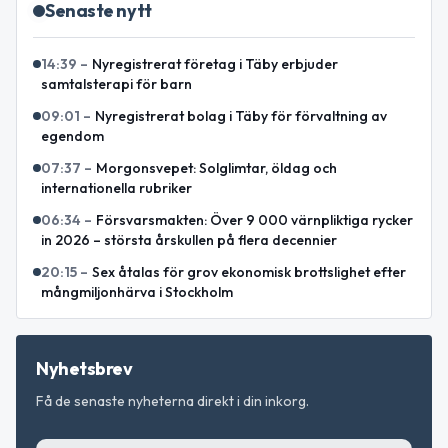
Senaste nytt
14:39
–
Nyregistrerat företag i Täby erbjuder
samtalsterapi för barn
09:01
–
Nyregistrerat bolag i Täby för förvaltning av
egendom
07:37
–
Morgonsvepet: Solglimtar, öldag och
internationella rubriker
06:34
–
Försvarsmakten: Över 9 000 värnpliktiga rycker
in 2026 – största årskullen på flera decennier
20:15
–
Sex åtalas för grov ekonomisk brottslighet efter
mångmiljonhärva i Stockholm
Nyhetsbrev
Få de senaste nyheterna direkt i din inkorg.