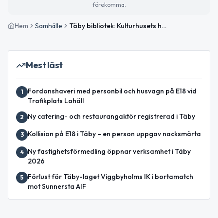
förekomma.
Hem
Samhälle
Täby bibliotek: Kulturhusets hjärta och närbibliotekens vardagsrum
Mest läst
Fordonshaveri med personbil och husvagn på E18 vid
1
Trafikplats Lahäll
Ny catering- och restaurangaktör registrerad i Täby
2
Kollision på E18 i Täby – en person uppgav nacksmärta
3
Ny fastighetsförmedling öppnar verksamhet i Täby
4
2026
Förlust för Täby-laget Viggbyholms IK i bortamatch
5
mot Sunnersta AIF