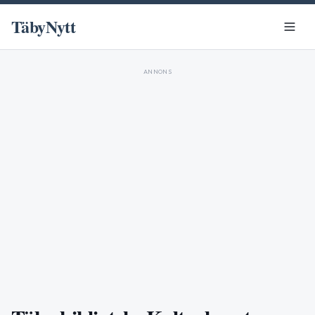
TäbyNytt
ANNONS