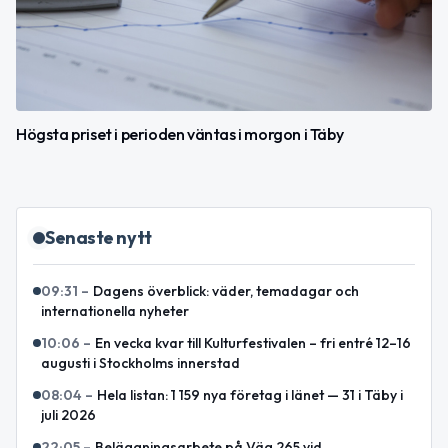
Högsta priset i perioden väntas i morgon i Täby
Senaste nytt
09:31
–
Dagens överblick: väder, temadagar och
internationella nyheter
10:06
–
En vecka kvar till Kulturfestivalen – fri entré 12–16
augusti i Stockholms innerstad
08:04
–
Hela listan: 1 159 nya företag i länet — 31 i Täby i
juli 2026
22:05
–
Beläggningsarbete på Väg 265 vid