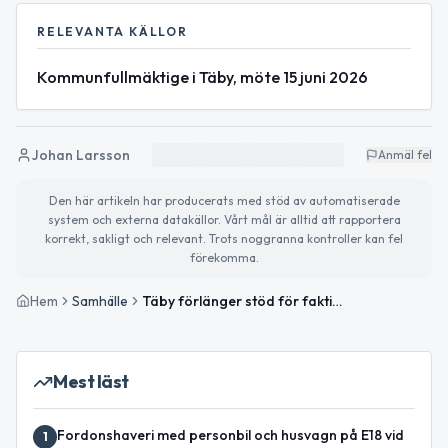
RELEVANTA KÄLLOR
Kommunfullmäktige i Täby, möte 15 juni 2026
Johan Larsson
Anmäl fel
Den här artikeln har producerats med stöd av automatiserade
system och externa datakällor. Vårt mål är alltid att rapportera
korrekt, sakligt och relevant. Trots noggranna kontroller kan fel
förekomma.
Hem
Samhälle
Täby förlänger stöd för faktiska förskolehyror
Mest läst
Fordonshaveri med personbil och husvagn på E18 vid
1