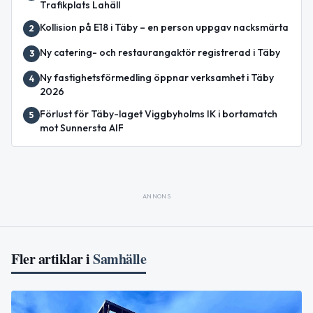
Trafikplats Lahäll
Kollision på E18 i Täby – en person uppgav nacksmärta
2
Ny catering- och restaurangaktör registrerad i Täby
3
Ny fastighetsförmedling öppnar verksamhet i Täby
4
2026
Förlust för Täby-laget Viggbyholms IK i bortamatch
5
mot Sunnersta AIF
ANNONS
Fler artiklar i
Samhälle