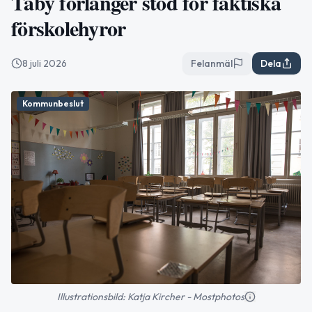
Täby förlänger stöd för faktiska
förskolehyror
8 juli 2026
Felanmäl
Dela
Kommunbeslut
Illustrationsbild: Katja Kircher - Mostphotos