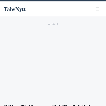
TäbyNytt
ANNONS