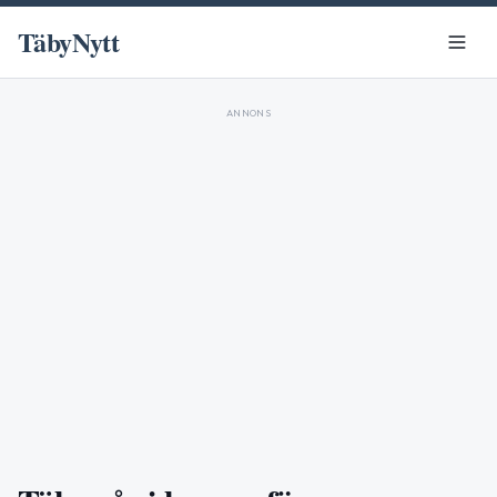
TäbyNytt
ANNONS