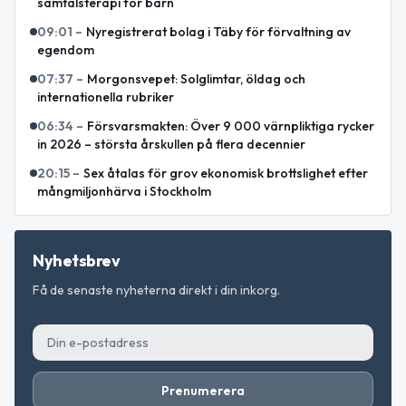
samtalsterapi för barn
09:01
–
Nyregistrerat bolag i Täby för förvaltning av
egendom
07:37
–
Morgonsvepet: Solglimtar, öldag och
internationella rubriker
06:34
–
Försvarsmakten: Över 9 000 värnpliktiga rycker
in 2026 – största årskullen på flera decennier
20:15
–
Sex åtalas för grov ekonomisk brottslighet efter
mångmiljonhärva i Stockholm
Nyhetsbrev
Få de senaste nyheterna direkt i din inkorg.
Prenumerera