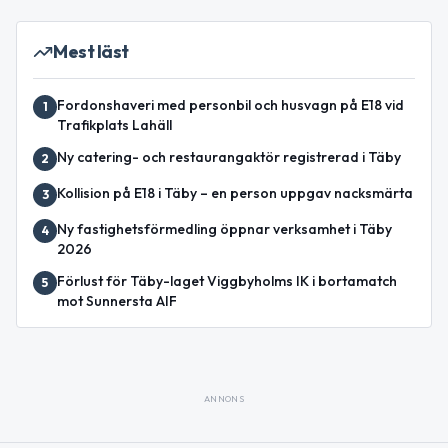
Mest läst
Fordonshaveri med personbil och husvagn på E18 vid
1
Trafikplats Lahäll
Ny catering- och restaurangaktör registrerad i Täby
2
Kollision på E18 i Täby – en person uppgav nacksmärta
3
Ny fastighetsförmedling öppnar verksamhet i Täby
4
2026
Förlust för Täby-laget Viggbyholms IK i bortamatch
5
mot Sunnersta AIF
ANNONS