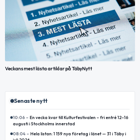
Veckans mest lästa artiklar på TäbyNytt
Senaste nytt
10:06
–
En vecka kvar till Kulturfestivalen – fri entré 12–16
augusti i Stockholms innerstad
08:04
–
Hela listan: 1 159 nya företag i länet — 31 i Täby i
juli 2026