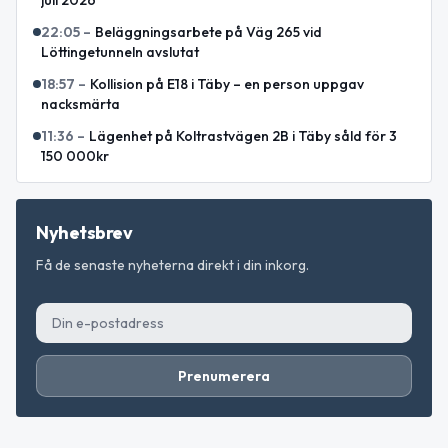
22:05
–
Beläggningsarbete på Väg 265 vid
Löttingetunneln avslutat
18:57
–
Kollision på E18 i Täby – en person uppgav
nacksmärta
11:36
–
Lägenhet på Koltrastvägen 2B i Täby såld för 3
150 000kr
Nyhetsbrev
Få de senaste nyheterna direkt i din inkorg.
Prenumerera