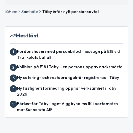
Hem
Samhälle
Täby inför nytt pensionsavtal för politiker 2026
Mest läst
Fordonshaveri med personbil och husvagn på E18 vid
1
Trafikplats Lahäll
Kollision på E18 i Täby – en person uppgav nacksmärta
2
Ny catering- och restaurangaktör registrerad i Täby
3
Ny fastighetsförmedling öppnar verksamhet i Täby
4
2026
Förlust för Täby-laget Viggbyholms IK i bortamatch
5
mot Sunnersta AIF