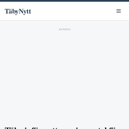
TäbyNytt
ANNONS