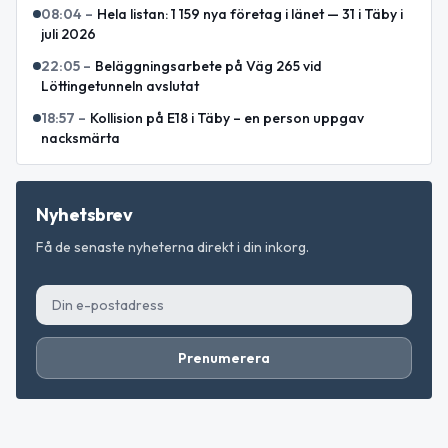
08:04
–
Hela listan: 1 159 nya företag i länet — 31 i Täby i
juli 2026
22:05
–
Beläggningsarbete på Väg 265 vid
Löttingetunneln avslutat
18:57
–
Kollision på E18 i Täby – en person uppgav
nacksmärta
Nyhetsbrev
Få de senaste nyheterna direkt i din inkorg.
Prenumerera