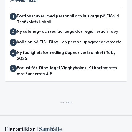
Mest läst
Fordonshaveri med personbil och husvagn på E18 vid
1
Trafikplats Lahäll
Ny catering- och restaurangaktör registrerad i Täby
2
Kollision på E18 i Täby – en person uppgav nacksmärta
3
Ny fastighetsförmedling öppnar verksamhet i Täby
4
2026
Förlust för Täby-laget Viggbyholms IK i bortamatch
5
mot Sunnersta AIF
ANNONS
Fler artiklar i
Samhälle