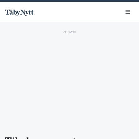
TäbyNytt
ANNONS