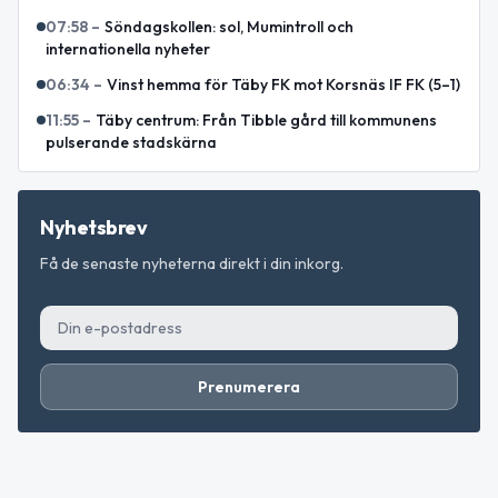
07:58
–
Söndagskollen: sol, Mumintroll och
internationella nyheter
06:34
–
Vinst hemma för Täby FK mot Korsnäs IF FK (5–1)
11:55
–
Täby centrum: Från Tibble gård till kommunens
pulserande stadskärna
Nyhetsbrev
Få de senaste nyheterna direkt i din inkorg.
Prenumerera