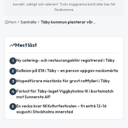
korrekt, sakligt och relevant. Trots noggranna kontroller kan fel
förekomma.
Hem
Samhälle
Täby kommun planterar vårblommor med temat ”Vårbris”
Mest läst
Ny catering- och restaurangaktör registrerad i Täby
1
Kollision på E18 i Täby – en person uppgav nacksmärta
2
Mopedförare misstänks för grovt rattfylleri i Täby
3
Förlust för Täby-laget Viggbyholms IK i bortamatch
4
mot Sunnersta AIF
En vecka kvar till Kulturfestivalen – fri entré 12–16
5
augusti i Stockholms innerstad