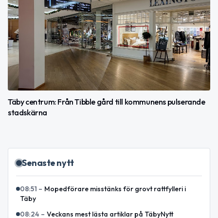
Täby centrum: Från Tibble gård till kommunens pulserande
stadskärna
Senaste nytt
08:51
–
Mopedförare misstänks för grovt rattfylleri i
Täby
08:24
–
Veckans mest lästa artiklar på TäbyNytt