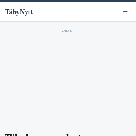
TäbyNytt
ANNONS