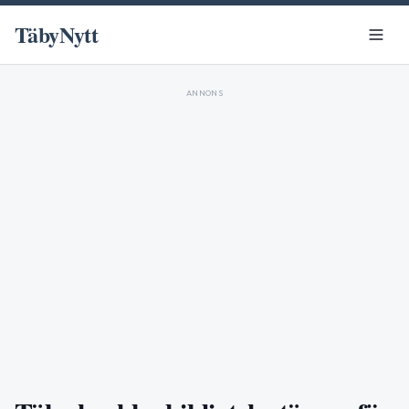
TäbyNytt
ANNONS