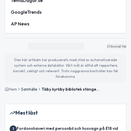
TemaDagar.se
GoogleTrends
AP News
Anmäl fel
Den här artikeln har producerats med stöd av automatiserade
system och externa datakällor. Vårt mål är alltid att rapportera
korrekt, sakligt och relevant. Trots noggranna kontroller kan fel
förekomma.
Hem
Samhälle
Täby kyrkby bibliotek stänger för renovering – så påverkas du
Mest läst
Fordonshaveri med personbil och husvagn på E18 vid
1