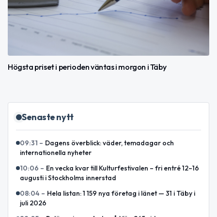
Högsta priset i perioden väntas i morgon i Täby
Senaste nytt
09:31
–
Dagens överblick: väder, temadagar och
internationella nyheter
10:06
–
En vecka kvar till Kulturfestivalen – fri entré 12–16
augusti i Stockholms innerstad
08:04
–
Hela listan: 1 159 nya företag i länet — 31 i Täby i
juli 2026