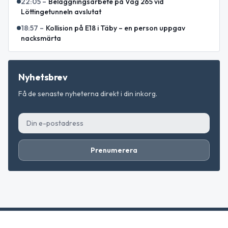
22:05
–
Beläggningsarbete på Väg 265 vid
Löttingetunneln avslutat
18:57
–
Kollision på E18 i Täby – en person uppgav
nacksmärta
Nyhetsbrev
Få de senaste nyheterna direkt i din inkorg.
Prenumerera