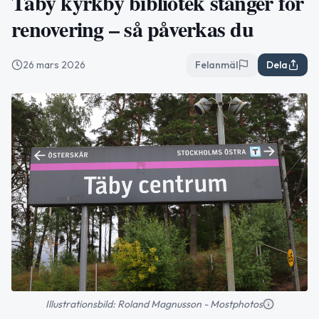
Täby kyrkby bibliotek stänger för
renovering – så påverkas du
26 mars 2026
Felanmäl
Dela
Illustrationsbild: Roland Magnusson - Mostphotos