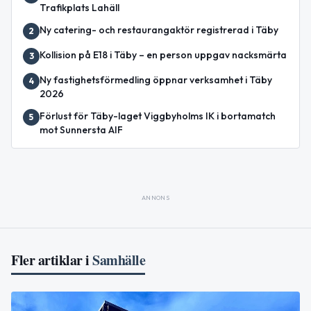
Trafikplats Lahäll
Ny catering- och restaurangaktör registrerad i Täby
2
Kollision på E18 i Täby – en person uppgav nacksmärta
3
Ny fastighetsförmedling öppnar verksamhet i Täby
4
2026
Förlust för Täby-laget Viggbyholms IK i bortamatch
5
mot Sunnersta AIF
ANNONS
Fler artiklar i
Samhälle