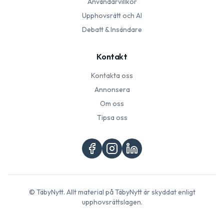
Användarvillkor
Upphovsrätt och AI
Debatt & Insändare
Kontakt
Kontakta oss
Annonsera
Om oss
Tipsa oss
©
TäbyNytt
. Allt material på
TäbyNytt
är skyddat enligt
upphovsrättslagen.