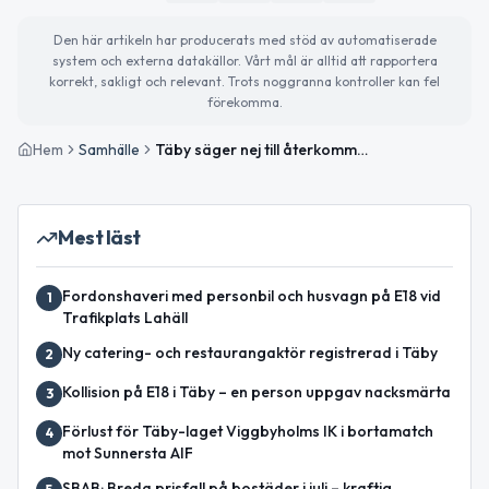
Den här artikeln har producerats med stöd av automatiserade
system och externa datakällor. Vårt mål är alltid att rapportera
korrekt, sakligt och relevant. Trots noggranna kontroller kan fel
förekomma.
Hem
Samhälle
Täby säger nej till återkommunalisering av skolor
Mest läst
Fordonshaveri med personbil och husvagn på E18 vid
1
Trafikplats Lahäll
Ny catering- och restaurangaktör registrerad i Täby
2
Kollision på E18 i Täby – en person uppgav nacksmärta
3
Förlust för Täby-laget Viggbyholms IK i bortamatch
4
mot Sunnersta AIF
SBAB: Breda prisfall på bostäder i juli – kraftig