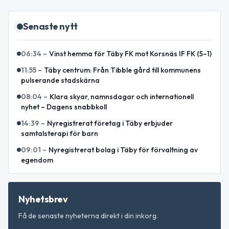
Senaste nytt
06:34
–
Vinst hemma för Täby FK mot Korsnäs IF FK (5–1)
11:55
–
Täby centrum: Från Tibble gård till kommunens
pulserande stadskärna
08:04
–
Klara skyar, namnsdagar och internationell
nyhet – Dagens snabbkoll
14:39
–
Nyregistrerat företag i Täby erbjuder
samtalsterapi för barn
09:01
–
Nyregistrerat bolag i Täby för förvaltning av
egendom
Nyhetsbrev
Få de senaste nyheterna direkt i din inkorg.