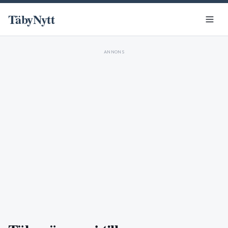
TäbyNytt
ANNONS