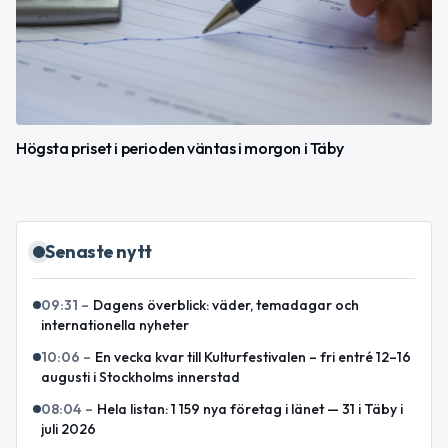
Högsta priset i perioden väntas i morgon i Täby
Senaste nytt
09:31
–
Dagens överblick: väder, temadagar och
internationella nyheter
10:06
–
En vecka kvar till Kulturfestivalen – fri entré 12–16
augusti i Stockholms innerstad
08:04
–
Hela listan: 1 159 nya företag i länet — 31 i Täby i
juli 2026