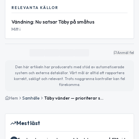
RELEVANTA KÄLLOR
Vändning: Nu satsar Täby på småhus
Mitt i
Anmäl fel
Den här artikeln har producerats med stöd av automatiserade
system och externa datakällor. Vårt mål är alltid att rapportera
korrekt, sakligt och relevant. Trots noggranna kontroller kan fel
förekomma.
Hem
Samhälle
Täby vänder — prioriterar småhus framför flerbostadshus
Mest läst