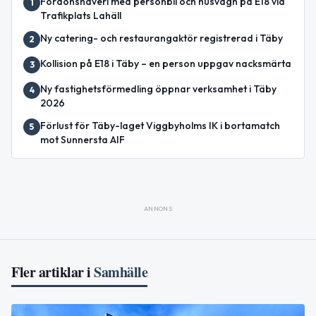
Fordonshaveri med personbil och husvagn på E18 vid
1
Trafikplats Lahäll
Ny catering- och restaurangaktör registrerad i Täby
2
Kollision på E18 i Täby – en person uppgav nacksmärta
3
Ny fastighetsförmedling öppnar verksamhet i Täby
4
2026
Förlust för Täby-laget Viggbyholms IK i bortamatch
5
mot Sunnersta AIF
ANNONS
Fler artiklar i
Samhälle