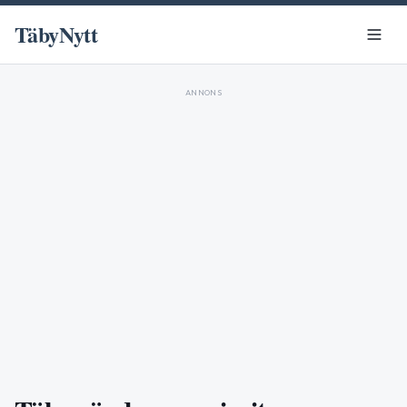
TäbyNytt
ANNONS