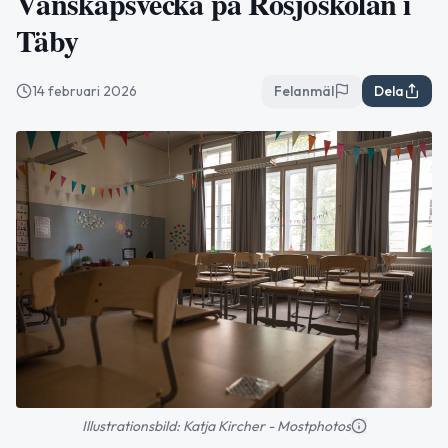
Vänskapsvecka på Rösjöskolan i
Täby
14 februari 2026
Felanmäl
Dela
Illustrationsbild: Katja Kircher - Mostphotos