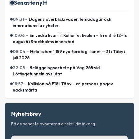
Senaste nytt
09:31
–
Dagens överblick: väder, temadagar och
internationella nyheter
10:06
–
En vecka kvar till Kulturfestivalen – fri entré 12–16
augusti i Stockholms innerstad
08:04
–
Hela listan: 1 159 nya företag i länet — 31 i Täby i
juli 2026
22:05
–
Beläggningsarbete på Väg 265 vid
Löttingetunneln avslutat
18:57
–
Kollision på E18 i Täby – en person uppgav
nacksmärta
Nyhetsbrev
Få de senaste nyheterna direkt i din inkorg.