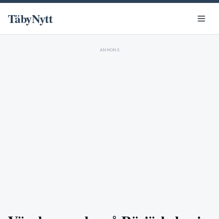
TäbyNytt
ANNONS