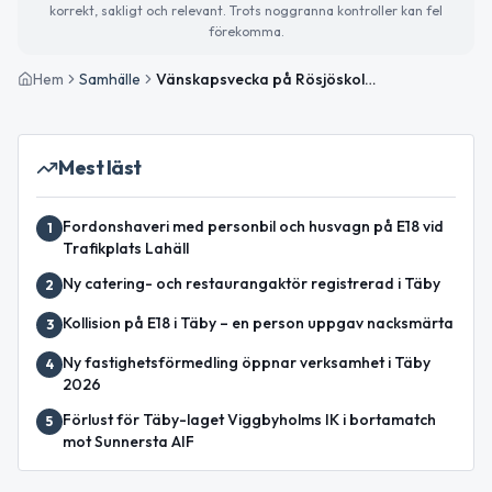
korrekt, sakligt och relevant. Trots noggranna kontroller kan fel
förekomma.
Hem
Samhälle
Vänskapsvecka på Rösjöskolan i Täby
Mest läst
Fordonshaveri med personbil och husvagn på E18 vid
1
Trafikplats Lahäll
Ny catering- och restaurangaktör registrerad i Täby
2
Kollision på E18 i Täby – en person uppgav nacksmärta
3
Ny fastighetsförmedling öppnar verksamhet i Täby
4
2026
Förlust för Täby-laget Viggbyholms IK i bortamatch
5
mot Sunnersta AIF