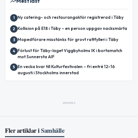
Mest läst
Ny catering- och restaurangaktör registrerad i Täby
1
Kollision på E18 i Täby – en person uppgav nacksmärta
2
Mopedförare misstänks för grovt rattfylleri i Täby
3
Förlust för Täby-laget Viggbyholms IK i bortamatch
4
mot Sunnersta AIF
En vecka kvar till Kulturfestivalen – fri entré 12–16
5
augusti i Stockholms innerstad
ANNONS
Fler artiklar i
Samhälle