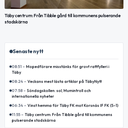
Täby centrum: Från Tibble gård till kommunens pulserande
stadskärna
Senaste nytt
08:51
–
Mopedförare misstänks för grovt rattfylleri i
Täby
08:24
–
Veckans mest lästa artiklar på TäbyNytt
07:58
–
Söndagskollen: sol, Mumintroll och
internationella nyheter
06:34
–
Vinst hemma för Täby FK mot Korsnäs IF FK (5–1)
11:55
–
Täby centrum: Från Tibble gård till kommunens
pulserande stadskärna