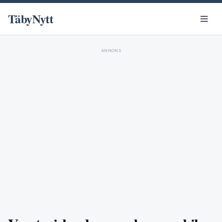
TäbyNytt
ANNONS