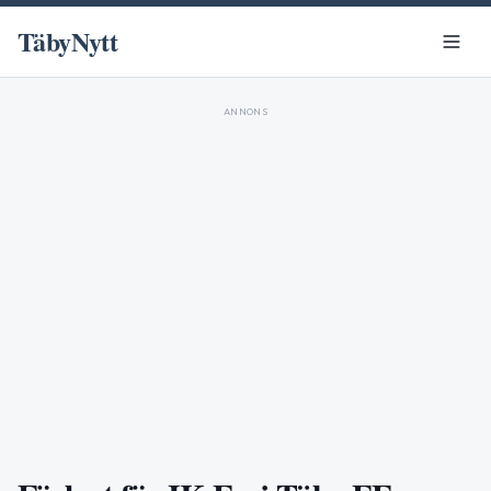
TäbyNytt
ANNONS