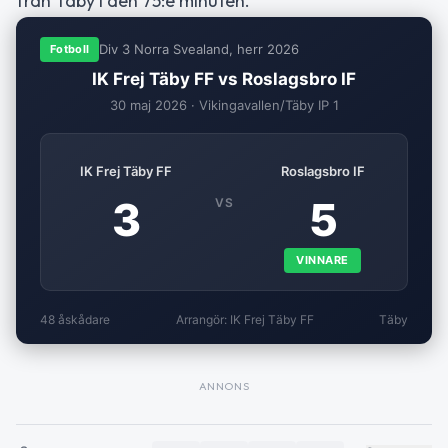
från Täby i den 75:e minuten.
Div 3 Norra Svealand, herr 2026
Fotboll
IK Frej Täby FF vs Roslagsbro IF
30 maj 2026 · Vikingavallen/Täby IP 1
IK Frej Täby FF
Roslagsbro IF
3
5
VS
VINNARE
48 åskådare
Arrangör: IK Frej Täby FF
Täby
ANNONS