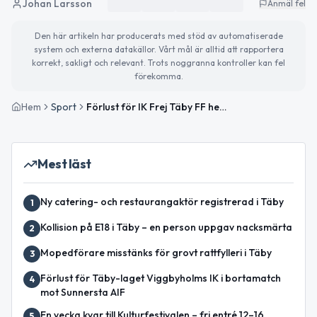
Johan Larsson
Anmäl fel
Den här artikeln har producerats med stöd av automatiserade
system och externa datakällor. Vårt mål är alltid att rapportera
korrekt, sakligt och relevant. Trots noggranna kontroller kan fel
förekomma.
Hem
Sport
Förlust för IK Frej Täby FF hemma mot Roslagsbro IF
Mest läst
Ny catering- och restaurangaktör registrerad i Täby
1
Kollision på E18 i Täby – en person uppgav nacksmärta
2
Mopedförare misstänks för grovt rattfylleri i Täby
3
Förlust för Täby-laget Viggbyholms IK i bortamatch
4
mot Sunnersta AIF
En vecka kvar till Kulturfestivalen – fri entré 12–16
5