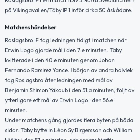
Roslagsbro IF i en match i Div 3 Norra Svealand herr
på Vikingavallen/Täby IP 1 inför cirka 50 åskådare.
Matchens händelser
Roslagsbro IF tog ledningen tidigt i matchen när
Erwin Logo gjorde mål i den 7:e minuten. Täby
kvitterade i den 40:e minuten genom Johan
Fernando Ramirez Yance. I början av andra halvlek
tog Roslagsbro åter ledningen med mål av
Benjamin Shimon Yakoub i den 51:a minuten, följt av
ytterligare ett mål av Erwin Logo i den 56:e
minuten.
Under matchens gång gjordes flera byten på båda
sidor. Täby bytte in Léon Sy Birgersson och William