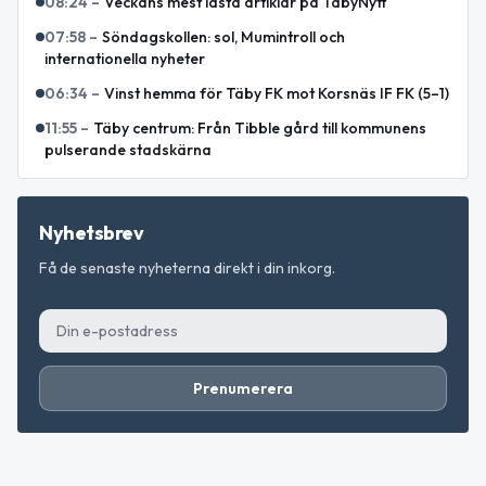
08:24
–
Veckans mest lästa artiklar på TäbyNytt
07:58
–
Söndagskollen: sol, Mumintroll och
internationella nyheter
06:34
–
Vinst hemma för Täby FK mot Korsnäs IF FK (5–1)
11:55
–
Täby centrum: Från Tibble gård till kommunens
pulserande stadskärna
Nyhetsbrev
Få de senaste nyheterna direkt i din inkorg.
Prenumerera