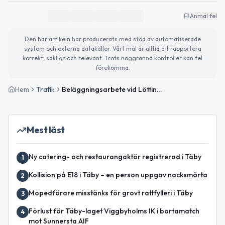
Anmäl fel
Den här artikeln har producerats med stöd av automatiserade
system och externa datakällor. Vårt mål är alltid att rapportera
korrekt, sakligt och relevant. Trots noggranna kontroller kan fel
förekomma.
Hem
Trafik
Beläggningsarbete vid Löttingetunneln avslutat
Mest läst
Ny catering- och restaurangaktör registrerad i Täby
1
Kollision på E18 i Täby – en person uppgav nacksmärta
2
Mopedförare misstänks för grovt rattfylleri i Täby
3
Förlust för Täby-laget Viggbyholms IK i bortamatch
4
mot Sunnersta AIF