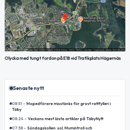
Olycka med tungt fordon på E18 vid Trafikplats Hägernäs
Senaste nytt
08:51
–
Mopedförare misstänks för grovt rattfylleri i
Täby
08:24
–
Veckans mest lästa artiklar på TäbyNytt
07:58
–
Söndagskollen: sol, Mumintroll och