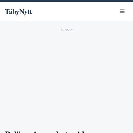
TäbyNytt
ANNONS