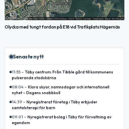
Olycka med tungt fordon på E18 vid Trafikplats Hägernäs
Senaste nytt
11:55
–
Täby centrum: Från Tibble gård till kommunens
pulserande stadskärna
08:04
–
Klara skyar, namnsdagar och internationell
nyhet – Dagens snabbkoll
14:39
–
Nyregistrerat företag i Täby erbjuder
samtalsterapi för barn
09:01
–
Nyregistrerat bolag i Täby för förvaltning av
egendom