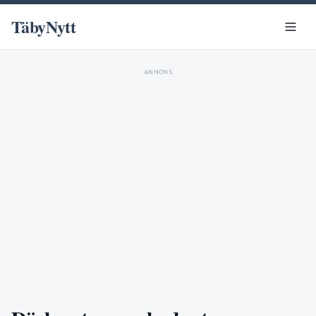
TäbyNytt
ANNONS