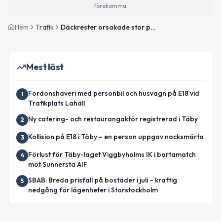
förekomma.
Hem
Trafik
Däckrester orsakade stor påverkan på E18 mellan Ullna och Arninge
Mest läst
Fordonshaveri med personbil och husvagn på E18 vid
1
Trafikplats Lahäll
Ny catering- och restaurangaktör registrerad i Täby
2
Kollision på E18 i Täby – en person uppgav nacksmärta
3
Förlust för Täby-laget Viggbyholms IK i bortamatch
4
mot Sunnersta AIF
SBAB: Breda prisfall på bostäder i juli – kraftig
5
nedgång för lägenheter i Storstockholm