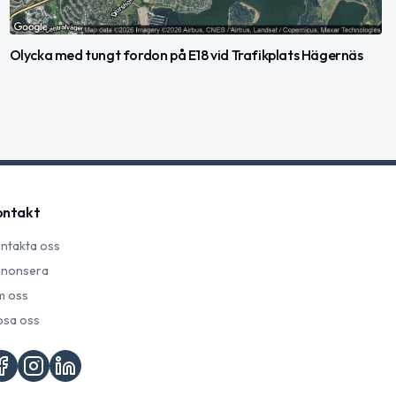
Olycka med tungt fordon på E18 vid Trafikplats Hägernäs
ontakt
ntakta oss
nonsera
 oss
psa oss