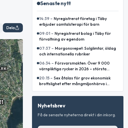
Senaste nytt
14:39
–
Nyregistrerat företag i Täby
erbjuder samtalsterapi för barn
Dela
09:01
–
Nyregistrerat bolag i Täby för
förvaltning av egendom
07:37
–
Morgonsvepet: Solglimtar, öldag
och internationella rubriker
06:34
–
Försvarsmakten: Över 9 000
värnpliktiga rycker in 2026 – största
årskullen på flera decennier
20:15
–
Sex åtalas för grov ekonomisk
brottslighet efter mångmiljonhärva i
Stockholm
Nyhetsbrev
Få de senaste nyheterna direkt i din inkorg.