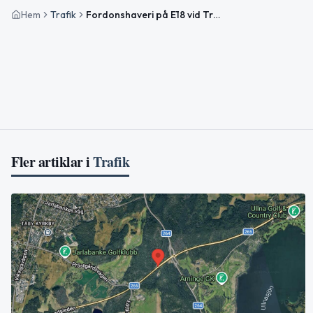
Hem
Trafik
Fordonshaveri på E18 vid Trafikplats Lahäll i riktning mot Stockholm avslutat
Fler artiklar i
Trafik