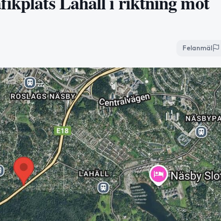
ikplats Lahäll i riktning mot
Felanmäl