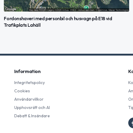
Fordonshaveri med personbil och husvagn på E18 vid
Trafikplats Lahäll
Information
K
Integritetspolicy
Ko
Cookies
An
Användarvillkor
Om
Upphovsrätt och AI
Ti
Debatt & Insändare