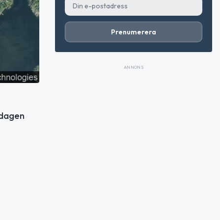
Prenumerera
ANNONS
ddagen