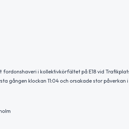
ordonshaveri i kollektivkörfältet på E18 vid Trafikplats
sta gången klockan 11:04 och orsakade stor påverkan i 
kholm