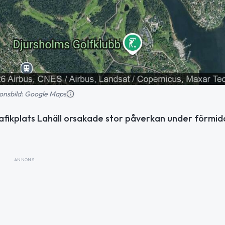
tionsbild: Google Maps
 Trafikplats Lahäll orsakade stor påverkan under förmi
ANNONS