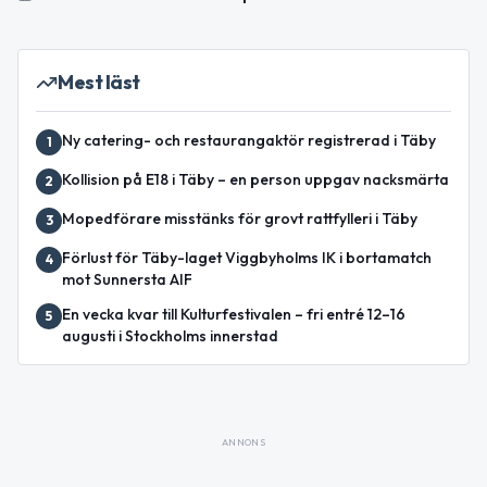
Mest läst
Ny catering- och restaurangaktör registrerad i Täby
1
Kollision på E18 i Täby – en person uppgav nacksmärta
2
Mopedförare misstänks för grovt rattfylleri i Täby
3
Förlust för Täby-laget Viggbyholms IK i bortamatch
4
mot Sunnersta AIF
En vecka kvar till Kulturfestivalen – fri entré 12–16
5
augusti i Stockholms innerstad
ANNONS