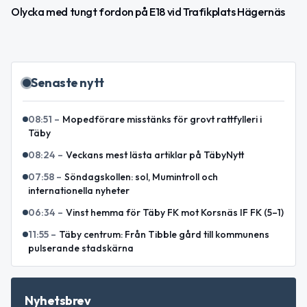
Olycka med tungt fordon på E18 vid Trafikplats Hägernäs
Senaste nytt
08:51
–
Mopedförare misstänks för grovt rattfylleri i
Täby
08:24
–
Veckans mest lästa artiklar på TäbyNytt
07:58
–
Söndagskollen: sol, Mumintroll och
internationella nyheter
06:34
–
Vinst hemma för Täby FK mot Korsnäs IF FK (5–1)
11:55
–
Täby centrum: Från Tibble gård till kommunens
pulserande stadskärna
Nyhetsbrev