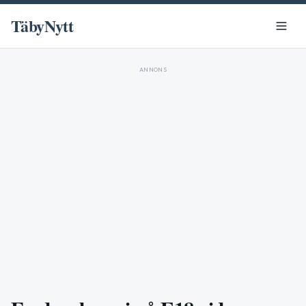
TäbyNytt
ANNONS