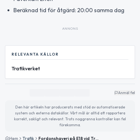
Beräknad tid för åtgärd: 20:00 samma dag
ANNONS
RELEVANTA KÄLLOR
Trafikverket
Anmäl fel
Den här artikeln har producerats med stöd av automatiserade
system och externa datakällor. Vårt mål är alltid att rapportera
korrekt, sakligt och relevant. Trots noggranna kontroller kan fel
förekomma.
Hem
Trafik
Fordonshaveri på E18 vid Trafikplats Roslags Näsby i riktning mot Norrtälje