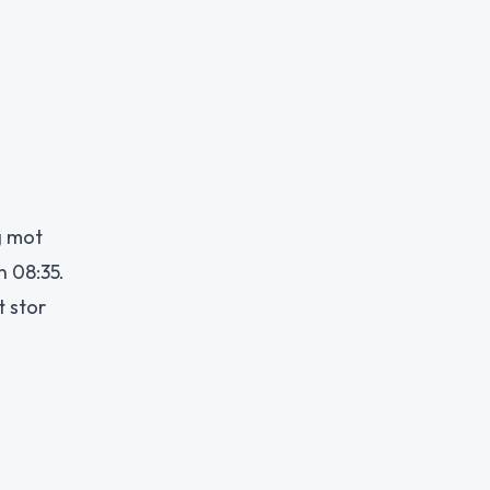
g mot
 08:35.
t stor