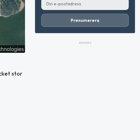
Prenumerera
ANNONS
cket stor