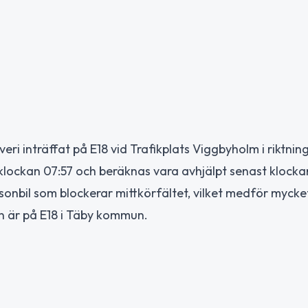
i inträffat på E18 vid Trafikplats Viggbyholm i riktnin
ockan 07:57 och beräknas vara avhjälpt senast klockan
ersonbil som blockerar mittkörfältet, vilket medför mycke
n är på E18 i Täby kommun.