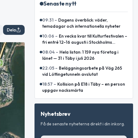
Senaste nytt
09:31
–
Dagens överblick: väder,
temadagar och internationella nyheter
Dela
10:06
–
En vecka kvar till Kulturfestivalen –
fri entré 12–16 augusti i Stockholms
innerstad
08:04
–
Hela listan: 1 159 nya företag i
länet — 31 i Täby i juli 2026
22:05
–
Beläggningsarbete på Väg 265
vid Löttingetunneln avslutat
18:57
–
Kollision på E18 i Täby – en person
uppgav nacksmärta
Nyhetsbrev
Få de senaste nyheterna direkt i din inkorg.