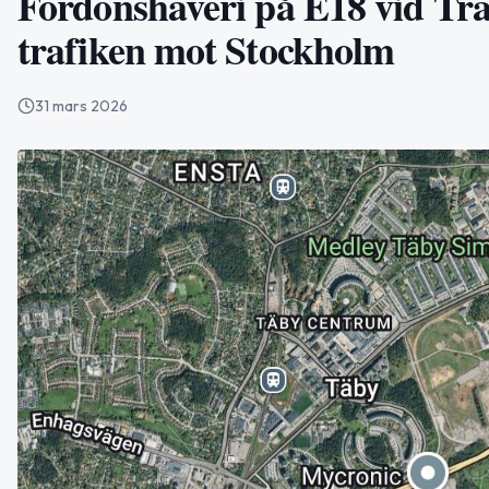
Fordonshaveri på E18 vid Tr
trafiken mot Stockholm
31 mars 2026