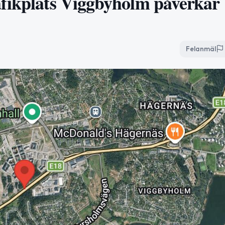
afikplats Viggbyholm påverkar
Felanmäl