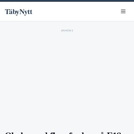
TäbyNytt
ANNONS