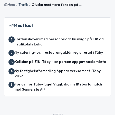
Hem
Trafik
Olycka med flera fordon på E18 vid Trafikplats Viggbyholm
Mest läst
Fordonshaveri med personbil och husvagn på E18 vid
1
Trafikplats Lahäll
Ny catering- och restaurangaktör registrerad i Täby
2
Kollision på E18 i Täby – en person uppgav nacksmärta
3
Ny fastighetsförmedling öppnar verksamhet i Täby
4
2026
Förlust för Täby-laget Viggbyholms IK i bortamatch
5
mot Sunnersta AIF
ANNONS